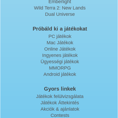
Emberlight
Wild Terra 2: New Lands
Dual Universe
Próbáld ki a játékokat
PC játékok
Mac Játékok
Online Játékok
Ingyenes játékok
Ügyességi játékok
MMORPG
Android játékok
Gyors linkek
Játékok felülvizsgálata
Játékok Áttekintés
Akciók & ajánlatok
Contests