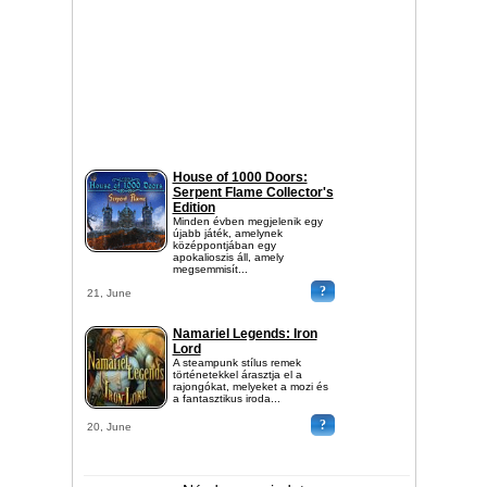
House of 1000 Doors:
Serpent Flame Collector's
Edition
Minden évben megjelenik egy
újabb játék, amelynek
középpontjában egy
apokalioszis áll, amely
megsemmisít...
?
21, June
Namariel Legends: Iron
Lord
A steampunk stílus remek
történetekkel árasztja el a
rajongókat, melyeket a mozi és
a fantasztikus iroda...
?
20, June