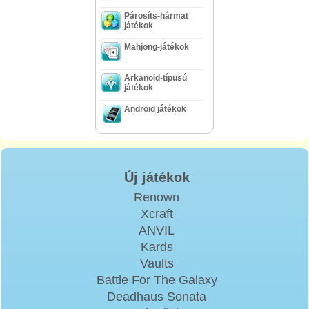
Párosíts-hármat
játékok
Mahjong-játékok
Arkanoid-típusú
játékok
Android játékok
Új játékok
Renown
Xcraft
ANVIL
Kards
Vaults
Battle For The Galaxy
Deadhaus Sonata