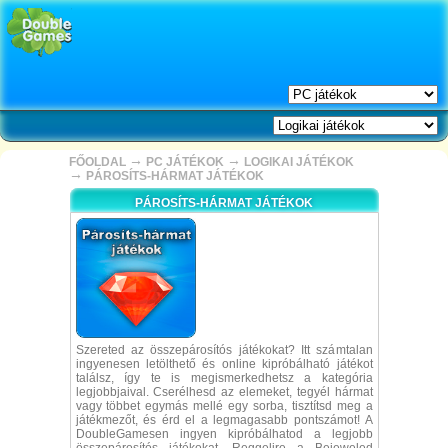
→
→
FŐOLDAL
PC JÁTÉKOK
LOGIKAI JÁTÉKOK
→
PÁROSÍTS-HÁRMAT JÁTÉKOK
PÁROSÍTS-HÁRMAT JÁTÉKOK
Szereted az összepárosítós játékokat? Itt számtalan
ingyenesen letölthető és online kipróbálható játékot
találsz, így te is megismerkedhetsz a kategória
legjobbjaival. Cserélhesd az elemeket, tegyél hármat
vagy többet egymás mellé egy sorba, tisztítsd meg a
játékmezőt, és érd el a legmagasabb pontszámot! A
DoubleGamesen ingyen kipróbálhatod a legjobb