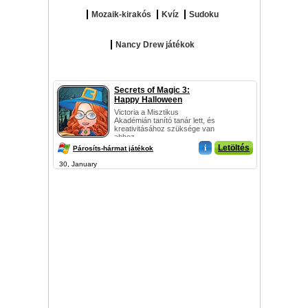
Mozaik-kirakós
Kvíz
Sudoku
Nancy Drew játékok
Secrets of Magic 3:
Happy Halloween
Victoria a Misztikus
Akadémián tanító tanár lett, és
kreativitásához szüksége van
ahhoz...
i
Letöltés
Párosíts-hármat játékok
30, January