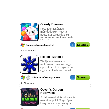
Greedy Bunnies
Készítsen tökéletes
mérkőzéseket, hogy a
nyuszikat sárgarépához
vezesse, és segítsen nekik
húsvéti tojások ...
i
Letöltés
Párosíts-hármat játékok
13, November
PillPop - Match 3
Törölje a vírusokat a
tablettákra kattintva, hogy
elpusztítsa őket. Egyezzen
egymás után háromból álló
csop...
i
Szerezd
Párosíts-hármat játékok
4, November
Queen's Garden
Halloween
A Halloween idő és a királynő
akar ünnepelni! Segítség a
királynő, és az ő hűséges
asszisztense, Jack, dísz...