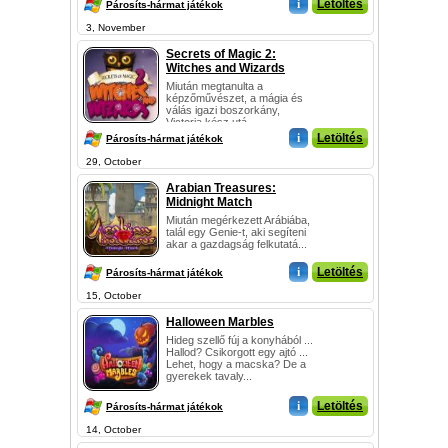
i
Letöltés
Párosíts-hármat játékok
3, November
Secrets of Magic 2:
Witches and Wizards
Miután megtanulta a
képzőművészet, a mágia és
válás igazi boszorkány,
Victoria kész utá...
i
Letöltés
Párosíts-hármat játékok
29, October
Arabian Treasures:
Midnight Match
Miután megérkezett Arábiába,
talál egy Genie-t, aki segíteni
akar a gazdagság felkutatá...
i
Letöltés
Párosíts-hármat játékok
15, October
Halloween Marbles
Hideg szellő fúj a konyhából ...
Hallod? Csikorgott egy ajtó ...
Lehet, hogy a macska? De a
gyerekek tavaly...
i
Letöltés
Párosíts-hármat játékok
14, October