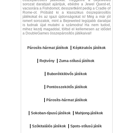
összepárosítós játékokat. Reggelire a Bejeweled
sorozat darabjait ajánljuk, ebédre a Jewel Quest-et,
vacsorára a Fishdomot, desszertként pedig a Cradle of
Rome-ot. Próbáld ki a klasszikus összepárosítós
játékokat és az igazi újdonságokat is! Még a már jól
ismert sorozatok, mint a Bejeweled legújabb darabjai
is tudnak újat mutatni a számodra! Ha nem tudod,
mihez kezdj magaddal, töltsd el kellemesen az idődet
a DoubleGames összepárosítós játékaival!
Párosíts-hármat játékok
Képkirakós játékok
Rejtvény
Zuma-stílusú játékok
Buborékkilövős játékok
Pontösszekötős játékok
Párosíts-hármat játékok
Sokoban-típusú játékok
Mahjong-játékok
Szókitalálós játékok
Spots-stílusú játék