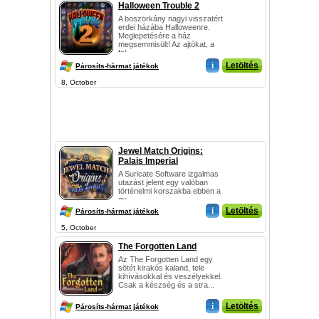
Halloween Trouble 2
A boszorkány nagyi visszatért
erdei házába Halloweenre.
Meglepetésére a ház
megsemmisült! Az ajtókat, a
fal...
i
Letöltés
Párosíts-hármat játékok
8, October
Jewel Match Origins:
Palais Imperial
A Suricate Software izgalmas
utazást jelent egy valóban
történelmi korszakba ebben a
gy...
i
Letöltés
Párosíts-hármat játékok
5, October
The Forgotten Land
Az The Forgotten Land egy
sötét kirakós kaland, tele
kihívásokkal és veszélyekkel.
Csak a készség és a stra...
i
Letöltés
Párosíts-hármat játékok