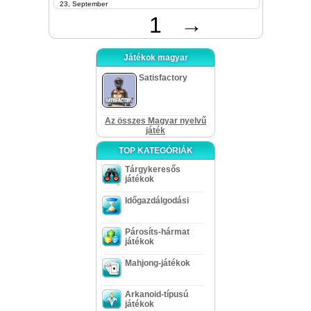
23, September
1
→
Játékok magyar
Satisfactory
Az összes Magyar nyelvű
játék
TOP KATEGÓRIÁK
Tárgykeresős
játékok
Időgazdálgodási
Párosíts-hármat
játékok
Mahjong-játékok
Arkanoid-típusú
játékok