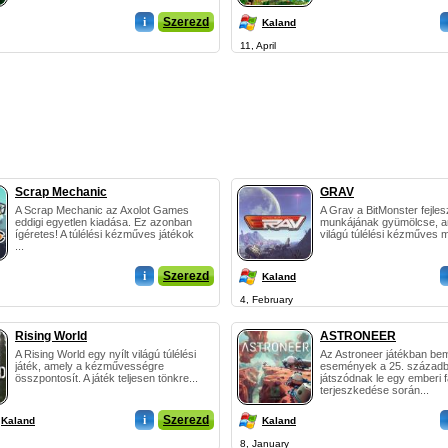
i
Szerezd
Kaland
11, April
Scrap Mechanic
GRAV
A Scrap Mechanic az Axolot Games
A Grav a BitMonster fejles
eddigi egyetlen kiadása. Ez azonban
munkájának gyümölcse, am
ígéretes! A túlélési kézműves játékok
világú túlélési kézműves m
...
i
Szerezd
Kaland
4, February
Rising World
ASTRONEER
A Rising World egy nyílt világú túlélési
Az Astroneer játékban bem
játék, amely a kézművességre
események a 25. század
összpontosít. A játék teljesen tönkre...
játszódnak le egy emberi f
terjeszkedése során...
i
Szerezd
Kaland
Kaland
8, January