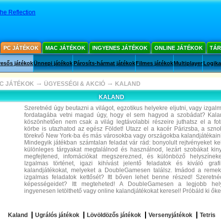
he Reflection
PC JÁTÉKOK
MAC JÁTÉKOK
INGYENES JÁTÉKOK
ONLINE JÁTÉKOK
TÁR
esős játékok
Ünnepi játékok
Párosíts-hármat játékok
Filmes játékok
Multiplayer
Logika
→
→
C JÁTÉKOK
ÜGYESSÉGI & AKCIÓ
KALAND
KALAND
Szeretnéd úgy beutazni a világot, egzotikus helyekre eljutni, vagy izg
fordatagába vetni magad úgy, hogy el sem hagyod a szobádat? Kala
köszönhetően nem csak a világ legtávolabbi részeire juthatsz el a fo
körbe is utazhatod az egész Földet! Utazz el a kacér Párizsba, a szn
törekvő New York-ba és más városokba vagy országokba kalandjátékaink
Mindegyik játékban számtalan feladat vár rád: bonyolult rejtvényeket k
különleges tárgyakat megtalálnod és használnod, lezárt szobákat kiny
megfejtened, infomációkat megszerezned, és különböző helyszíneket
Izgalmas történet, igazi kihívást jelentő feladatok és kiváló graf
kalandjátékokat, melyeket a DoubleGamesen találsz. Imádod a remek
izgalmas feladatok kettősét? Itt bőven lehet benne részed! Szeretnéd
képességeidet? Itt megteheted! A DoubleGamesen a legjobb hel
ingyenesen letölthető vagy online kalandjátékokat keresel! Próbáld ki őke
Kaland
Ugrálós játékok
Lövöldözős játékok
Versenyjátékok
Tetris