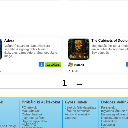
Adera
The Cabinets of Docto
Világhírű kalandor, Jane Sinclaire
Meg tudták élni ezt a sötét
szembe a legnagyobb kihívás a
ami a baljós Arcana-kasté
titokzatos város Adera! Segítség Jane
Egy sötét és ...
mego...
i
Letöltés
Kaland
r
6, April
1
→
ok
Próbáld ki a játékokat
Gyors linkek
Dolgozz velün
PC játékok
Játékok felülvizsgálata
Partnerek
Mac Játékok
Játékok Áttekintés
Ingyenes játékok a
Online Játékok
Akciók & ajánlatok
Biztonsági előíráso
Ingyenes játékok
Contests
DoubleGames szab
Ügyességi játékok
Oldaltérkép
MMORPG
Kapcsolat
 The Galaxy