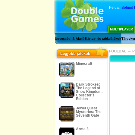
Példa:
Behind t
MULTIPLAYER
Ügyességi & Akció
Kártya- és táblajátékok
Tárgyker
→
FŐOLDAL
P
Legjobb játékok
Minecraft
Dark Strokes:
The Legend of
Snow Kingdom.
Collector's
Edition
Jewel Quest
Mysteries: The
Seventh Gate
Arma 3