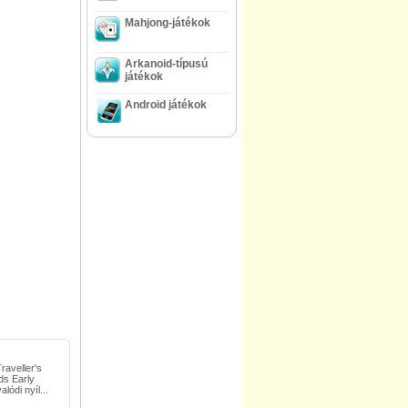
Mahjong-játékok
Arkanoid-típusú
játékok
Android játékok
aveller's
ds Early
lódi nyíl...