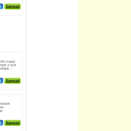
i
Szerezd
ztői csapat
ely a nyílt
űfajok ...
i
Szerezd
utatott
ban
aj
i
Szerezd