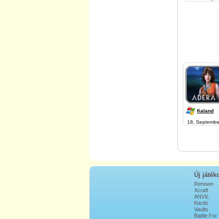
Kaland
18, Septembe
Új játék
Renown
Xcraft
ANVIL
Kards
Vaults
Battle For