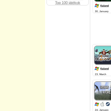
Top 100 játékok
Kaland
30, January
Kaland
23, March
24, January