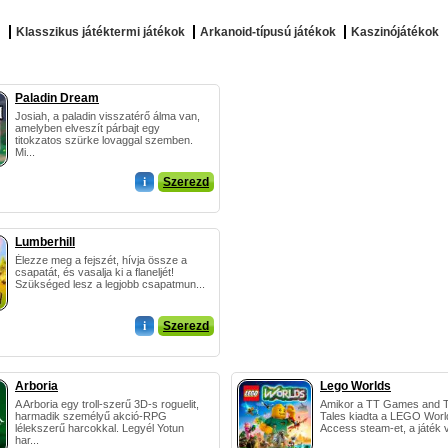
Klasszikus játéktermi játékok
Arkanoid-típusú játékok
Kaszinójátékok
Paladin Dream
Josiah, a paladin visszatérő álma van,
amelyben elveszít párbajt egy
titokzatos szürke lovaggal szemben.
Mi...
i
Szerezd
Lumberhill
Élezze meg a fejszét, hívja össze a
csapatát, és vasalja ki a flaneljét!
Szükséged lesz a legjobb csapatmun...
i
Szerezd
Arboria
Lego Worlds
A Arboria egy troll-szerű 3D-s roguelit,
Amikor a TT Games and Tr
harmadik személyű akció-RPG
Tales kiadta a LEGO Worl
lélekszerű harcokkal. Legyél Yotun
Access steam-et, a játék va
har...