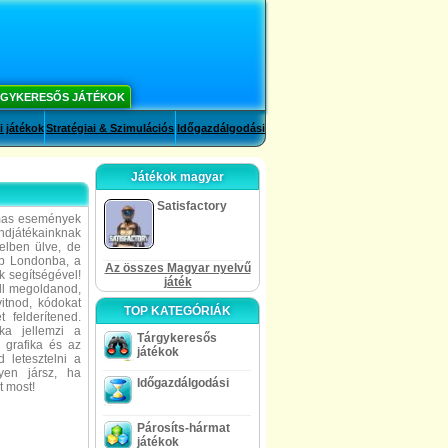
GYKERESŐS JÁTÉKOK
i játékok
Stratégiai & Szimulációs
Időgazdálgodási
Játékok magyar
Satisfactory
almas események
ndjátékainknak
telben ülve, de
ob Londonba, a
Az összes Magyar nyelvű
 segítségével!
játék
ell megoldanod,
itnod, kódokat
TOP KATEGÓRIÁK
 felderítened.
ika jellemzi a
Tárgykeresős
 grafika és az
játékok
 letesztelni a
yen jársz, ha
Időgazdálgodási
t most!
Párosíts-hármat
játékok