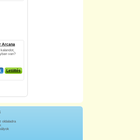
r Arcana
 kalandot,
lyban van?
i
Letöltés
k
z oldaladra
k
ályok