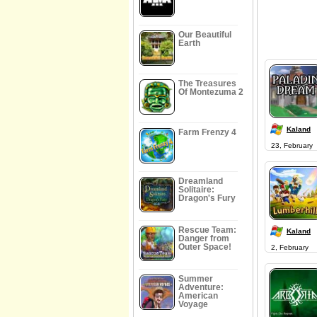
Our Beautiful
Earth
The Treasures
Of Montezuma 2
Kaland
Farm Frenzy 4
23, February
Dreamland
Solitaire:
Dragon's Fury
Rescue Team:
Kaland
Danger from
Outer Space!
2, February
Summer
Adventure:
American
Voyage