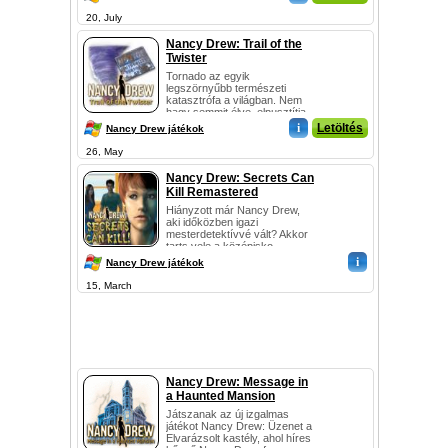
20, July
Nancy Drew: Trail of the
Twister
Tornado az egyik
legszörnyűbb természeti
katasztrófa a világban. Nem
hagy semmit élve, elpusztítja
az összes úton! Oklahoma az
i
Letöltés
Nancy Drew játékok
egyik hely, ahol a...
26, May
Nancy Drew: Secrets Can
Kill Remastered
Hiányzott már Nancy Drew,
aki időközben igazi
mesterdetektívvé vált? Akkor
tarts vele a középisko...
i
Nancy Drew játékok
15, March
Nancy Drew: Message in
a Haunted Mansion
Játszanak az új izgalmas
játékot Nancy Drew: Üzenet a
Elvarázsolt kastély, ahol híres