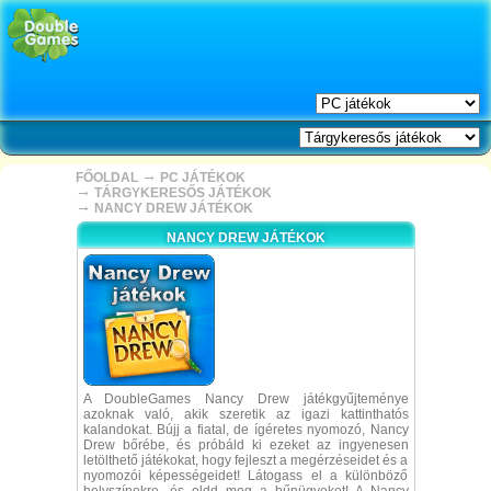
→
FŐOLDAL
PC JÁTÉKOK
→
TÁRGYKERESŐS JÁTÉKOK
→
NANCY DREW JÁTÉKOK
NANCY DREW JÁTÉKOK
A DoubleGames Nancy Drew játékgyűjteménye
azoknak való, akik szeretik az igazi kattinthatós
kalandokat. Bújj a fiatal, de ígéretes nyomozó, Nancy
Drew bőrébe, és próbáld ki ezeket az ingyenesen
letölthető játékokat, hogy fejleszt a megérzéseidet és a
nyomozói képességeidet! Látogass el a különböző