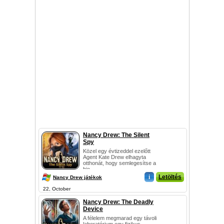
Nancy Drew: The Silent
Spy
Közel egy évtizeddel ezelőtt
Agent Kate Drew elhagyta
otthonát, hogy semlegesítse a
bio...
i
Letöltés
Nancy Drew játékok
22, October
Nancy Drew: The Deadly
Device
A félelem megmarad egy távoli