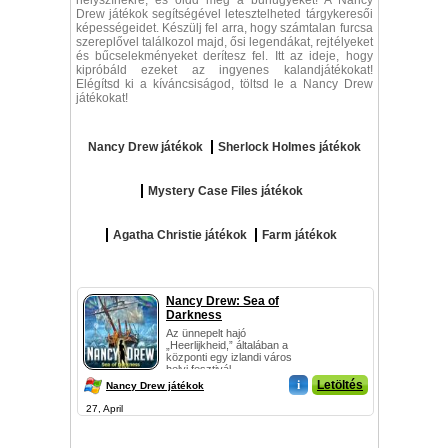
helyszínekre, és oldd meg a bűnügyeket! A Nancy
Drew játékok segítségével letesztelheted tárgykeresői
képességeidet. Készülj fel arra, hogy számtalan furcsa
szereplővel találkozol majd, ősi legendákat, rejtélyeket
és bűcselekményeket derítesz fel. Itt az ideje, hogy
kipróbáld ezeket az ingyenes kalandjátékokat!
Elégítsd ki a kíváncsiságod, töltsd le a Nancy Drew
játékokat!
Nancy Drew játékok
Sherlock Holmes játékok
Mystery Case Files játékok
Agatha Christie játékok
Farm játékok
Nancy Drew: Sea of
Darkness
Az ünnepelt hajó
„Heerlijkheid,” általában a
központi egy izlandi város
helyi fesztivál...
i
Letöltés
Nancy Drew játékok
27, April