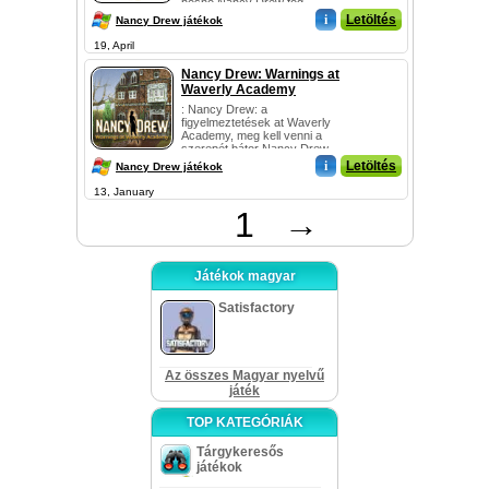
hősnő Nancy Drew fog
keresni új, izgalmas kalandok!
i
Letöltés
Nancy Drew játékok
Most fo...
19, April
Nancy Drew: Warnings at
Waverly Academy
: Nancy Drew: a
figyelmeztetések at Waverly
Academy, meg kell venni a
szerepét bátor Nancy Drew,
mikor megy egy híres titkos
i
Letöltés
Nancy Drew játékok
lány kollégiumban le...
13, January
1
→
Játékok magyar
Satisfactory
Az összes Magyar nyelvű
játék
TOP KATEGÓRIÁK
Tárgykeresős
játékok