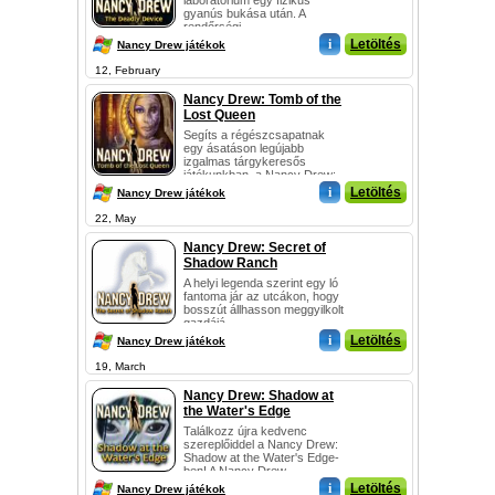
laboratórium egy fizikus
gyanús bukása után. A
rendőrségi...
i
Letöltés
Nancy Drew játékok
12, February
Nancy Drew: Tomb of the
Lost Queen
Segíts a régészcsapatnak
egy ásatáson legújabb
izgalmas tárgykeresős
játékunkban, a Nancy Drew:
T...
i
Letöltés
Nancy Drew játékok
22, May
Nancy Drew: Secret of
Shadow Ranch
A helyi legenda szerint egy ló
fantoma jár az utcákon, hogy
bosszút állhasson meggyilkolt
gazdájá...
i
Letöltés
Nancy Drew játékok
19, March
Nancy Drew: Shadow at
the Water's Edge
Találkozz újra kedvenc
szereplőiddel a Nancy Drew:
Shadow at the Water's Edge-
ben! A Nancy Drew-...
i
Letöltés
Nancy Drew játékok