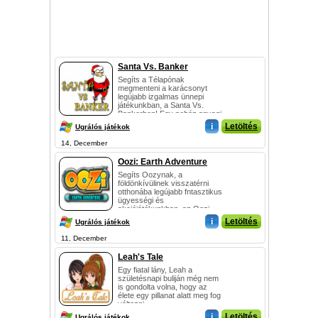
Santa Vs. Banker
Segíts a Télapónak
megmenteni a karácsonyt
legújabb izgalmas ünnepi
játékunkban, a Santa Vs.
Bankerben! Egy nehéz anyagi
s...
i
Letöltés
Ugrálós játékok
14, December
Oozi: Earth Adventure
Segíts Oozynak, a
földönkívülinek visszatérni
otthonába legújabb fntasztikus
ügyességi és
akciójátékunkban, az Oozi
Earth ...
i
Letöltés
Ugrálós játékok
11, December
Leah's Tale
Egy fiatal lány, Leah a
születésnapi buliján még nem
is gondolta volna, hogy az
élete egy pillanat alatt meg fog
változni....
i
Letöltés
Ugrálós játékok