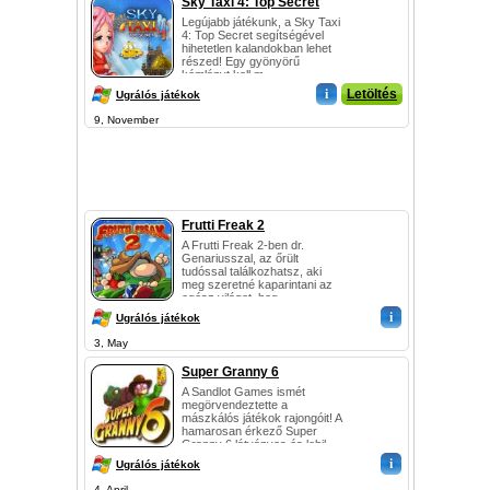
Sky Taxi 4: Top Secret
Legújabb játékunk, a Sky Taxi
4: Top Secret segítségével
hihetetlen kalandokban lehet
részed! Egy gyönyörű
kémlányt kell m...
i
Letöltés
Ugrálós játékok
9, November
Frutti Freak 2
A Frutti Freak 2-ben dr.
Genariusszal, az őrült
tudóssal találkozhatsz, aki
meg szeretné kaparintani az
egész világot, hog...
i
Ugrálós játékok
3, May
Super Granny 6
A Sandlot Games ismét
megörvendeztette a
mászkálós játékok rajongóit! A
hamarosan érkező Super
Granny 6 látványos és lebil...
i
Ugrálós játékok
4, April