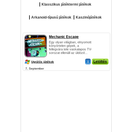
Klasszikus játéktermi játékok
Arkanoid-típusú játékok
Kaszinójátékok
Mechanic Escape
Egy olyan világban, elnyomott
könyörtelen gépek, a
fellegvára tele vaskalapos TV-
sorozat ellenáll az üldözé...
i
Letöltés
Ugrálós játékok
7, September