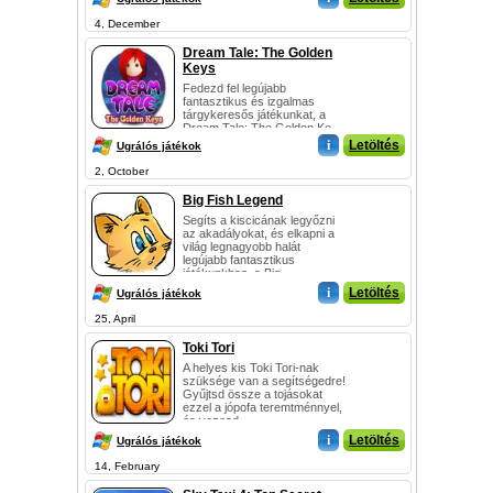
4, December
Dream Tale: The Golden
Keys
Fedezd fel legújabb
fantasztikus és izgalmas
tárgykeresős játékunkat, a
Dream Tale: The Golden Ke...
i
Letöltés
Ugrálós játékok
2, October
Big Fish Legend
Segíts a kiscicának legyőzni
az akadályokat, és elkapni a
világ legnagyobb halát
legújabb fantasztikus
játékunkban, a Big ...
i
Letöltés
Ugrálós játékok
25, April
Toki Tori
A helyes kis Toki Tori-nak
szüksége van a segítségedre!
Gyűjtsd össze a tojásokat
ezzel a jópofa teremtménnyel,
és vezesd ...
i
Letöltés
Ugrálós játékok
14, February