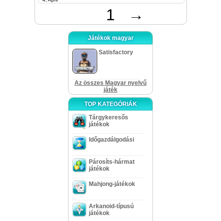
1
→
Játékok magyar
Satisfactory
Az összes Magyar nyelvű
játék
TOP KATEGÓRIÁK
Tárgykeresős
játékok
Időgazdálgodási
Párosíts-hármat
játékok
Mahjong-játékok
Arkanoid-típusú
játékok