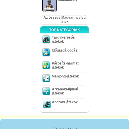
Az összes Magyar nyelvű
játék
TOP KATEGÓRIÁK
Tárgykeresős
játékok
Időgazdálgodási
Párosíts-hármat
játékok
Mahjong-játékok
Arkanoid-típusú
játékok
Android játékok