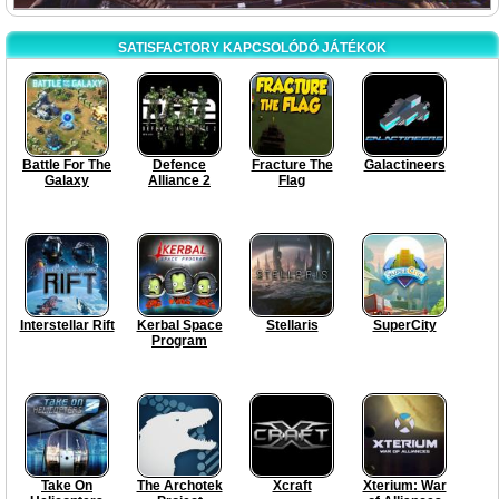
SATISFACTORY KAPCSOLÓDÓ JÁTÉKOK
Battle For The
Defence
Fracture The
Galactineers
Galaxy
Alliance 2
Flag
Interstellar Rift
Kerbal Space
Stellaris
SuperCity
Program
Take On
The Archotek
Xcraft
Xterium: War