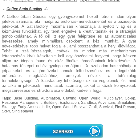
Műfaj:
Multiplayer
Stratégiai & Szimulációs
Egyéb stratégiai játékok
a
Coffee Stain Studios
-tól
A Coffee Stain Studios egy gyöngyszemet hozott létre minden olyan
játékos számára, aki imádja az erőforrás-menedzsmentet és a bázisépítő
játékokat. A Satisfactory maximálisan kihasználja a nyitott világ és a
kézműves funkciókat, így teret engedve a kreativitásnak és a stratégiai
gondolkodásnak. A fő cél itt egy gyár felépítése és az automatizálás
bevezetése, amely minimálisra csökkenti a kézi munkát. A gyár
növekedésével több helyet foglal el, ami bosszanthatja a helyi élővilágot.
Tehát a szállítószalagok, csövek és minden más mechanizmus
létrehozásán kívül készítenie kell egy önvédelmi fegyvert, hogy készen
álljon az idegen fauna és akár főnöke támadásainak leküzdésére. A
hatalmas térképet nehéz gyalogosan átjárni. De szabadon használhatja a
jetpackeket és a járműveket annak felfedezéséhez és a legritkább
erőforrások megtalálásához, amelyek növelik a futószalag
termelékenységét. A Satisfactory lehetőségei szinte végtelenek, és mind
az alkalmi játékosok, mind azok számára, akiket a közeli környezetek
megszervezése és strukturálása érdekel, kedvelni fogja.
Tags:
Base Building, Automation, Crafting, Open World, Multiplayer, Co-op,
Resource Management, Building, Exploration, Sandbox, Adventure, Simulation,
Strategy, Early Access, Indie, Open World Survival Craft, Survival, First-Person,
Sci-fi, Singleplayer
SZEREZD