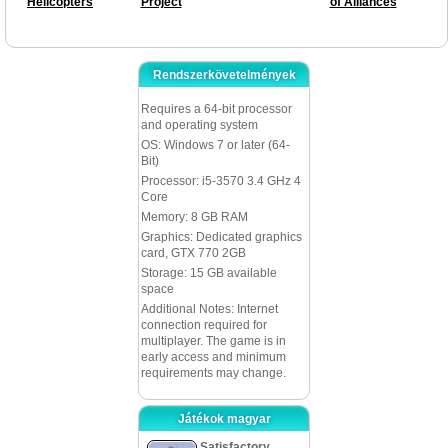
Helicopters
Project
of Alliances
Rendszerkövetelmények
Requires a 64-bit processor
and operating system
OS: Windows 7 or later (64-
Bit)
Processor: i5-3570 3.4 GHz 4
Core
Memory: 8 GB RAM
Graphics: Dedicated graphics
card, GTX 770 2GB
Storage: 15 GB available
space
Additional Notes: Internet
connection required for
multiplayer. The game is in
early access and minimum
requirements may change.
Játékok magyar
Satisfactory