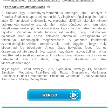
Műfaj:
Multiplayer
Stratégiai & Szimulációs
Egyéb stratégiai játékok
a
Paradox Development Studio
-tól
A Stellaris egy tudományos-fantasztikus stratégiai játék, amelyet a
Paradox Studios csapata fejlesztett ki. A világűr stratégiai alapjain kívül a
játék 4X funkcióval rendelkezik. Az eljárásban előállított feltételek minden
játékmenetet egyedivé tesznek, ahol minden döntésed soha nem látott
következményekkel jár. A diplomáciával kapcsolatokat létesíthet idegen
fajokkal. Várhatóan bővíti tudásbázisát azáltal, hogy tudományos
galériákat küld az egész galaxisba anomáliák kivizsgálására és
földönkívüli technológiák megszerzésére. A játszható karaktereid
személyiségjellemzőkkel rendelkeznek, attól függően, hogy mely
birodalmad fog növekedni. Ahogy újabb bolygókat fedez fel, ez
összekapcsolható birodalmával azáltal, hogy űrállomásokat épít és navigál
közöttük térképezett útvonalakon. A Stellaris folyamatosan frissül ingyenes
tartalommal, ami azt jelenti, hogy nincs előrelépés és játék
visszajátszhatósága.
Tags:
Space, Grand Strategy, Sci-fi, Exploration, Strategy, 4X, Sandbox,
Simulation, Moddable, Real-Time with Pause, Singleplayer, Multiplayer,
Diplomacy, Futuristic, Management, Procedural Generation, Great Soundtrack,
Atmospheric, Military, Replay Value
SZEREZD