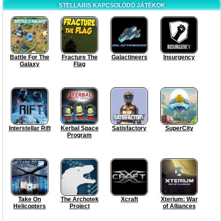
STELLARIS KAPCSOLÓDÓ JÁTÉKOK
Battle For The
Fracture The
Galactineers
Insurgency
Galaxy
Flag
Interstellar Rift
Kerbal Space
Satisfactory
SuperCity
Program
Take On
The Archotek
Xcraft
Xterium: War
Helicopters
Project
of Alliances