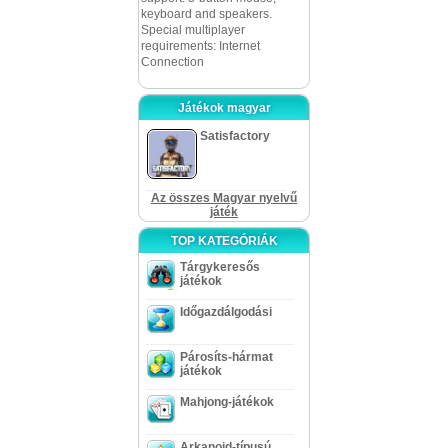
keyboard and speakers.
Special multiplayer
requirements: Internet
Connection
Játékok magyar
Satisfactory
Az összes Magyar nyelvű
játék
TOP KATEGÓRIÁK
Tárgykeresős
játékok
Időgazdálgodási
Párosíts-hármat
játékok
Mahjong-játékok
Arkanoid-típusú