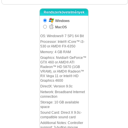
Rendszerkövetelmények
Windows
MacOS
OS: Windows® 7 SP1 64 Bit
Processor: Intel® iCore™ i3-
530 or AMD® FX-6350
Memory: 4 GB RAM
Graphics: Nvidia® GeForce™
GTX 460 or AMD® ATI
Radeon™ HD 5870 (1GB
VRAM), or AMD® Radeon™
RX Vega 11 or Intel® HD
Graphics 4600
DirectX: Version 9.0c
Network: Broadband Internet
connection
Storage: 10 GB available
space
Sound Card: Direct X 9.0c-
compatible sound card
Additional Notes: Controller
support: 3-button mouse,