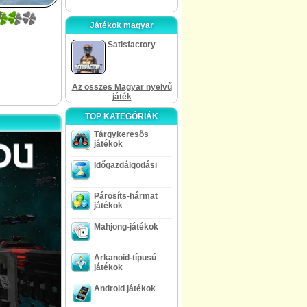
5
Játékok magyar
Satisfactory
Az összes Magyar nyelvű
játék
TOP KATEGÓRIÁK
Tárgykeresős
játékok
Időgazdálgodási
Párosíts-hármat
játékok
Mahjong-játékok
Arkanoid-típusú
játékok
Android játékok