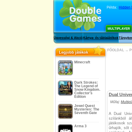
Példa:
Hidden M
MULTIPLAYER
Ügyességi & Akció
Kártya- és táblajátékok
Tárgyker
FŐOLDAL
→
P
Legjobb játékok
Minecraft
Dark Strokes:
The Legend of
Snow Kingdom.
Collector's
Dual Unive
Edition
Műfaj:
Multip
Jewel Quest
Mysteries: The
Seventh Gate
A Dual Univ
szilánkból á
játékosok sz
Arma 3
űrhajók, sőt 