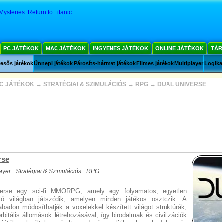
ysteries: Return to Titanic
PC JÁTÉKOK
MAC JÁTÉKOK
INGYENES JÁTÉKOK
ONLINE JÁTÉKOK
TÁR
esős játékok
Ünnepi játékok
Párosíts-hármat játékok
Filmes játékok
Multiplayer
Logika
C JÁTÉKOK
→
STRATÉGIAI & SZIMULÁCIÓS
→
RPG
→
DUAL UNIVERSE
rse
layer
Stratégiai & Szimulációs
RPG
erse egy sci-fi MMORPG, amely egy folyamatos, egyetlen
lló világban játszódik, amelyen minden játékos osztozik. A
abadon módosíthatják a voxelekkel készített világot struktúrák,
orbitális állomások létrehozásával, így birodalmak és civilizációk