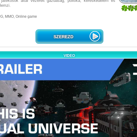
 játékosok által vezérelt gazdaság, politika, kereskedelem és
llemzi.
2.687
32
, MMO, Online game
SZEREZD
VIDEO