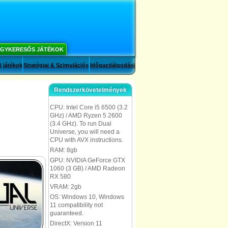
GYKERESŐS JÁTÉKOK
i játékok
Stratégiai & Szimulációs
Időgazdálgodási
Rendszerkövetelmények
CPU: Intel Core i5 6500 (3.2
GHz) / AMD Ryzen 5 2600
(3.4 GHz). To run Dual
Universe, you will need a
CPU with AVX instructions.
RAM: 8gb
GPU: NVIDIA GeForce GTX
1060 (3 GB) / AMD Radeon
RX 580
VRAM: 2gb
OS: Windows 10, Windows
11 compatibility not
guaranteed.
DirectX: Version 11