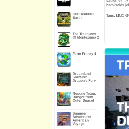
születnek. A
hadviselés je
Our Beautiful
Tags:
MMORPG
Earth
The Treasures
Of Montezuma 2
Farm Frenzy 4
Dreamland
Solitaire:
Dragon's Fury
Rescue Team:
Danger from
Outer Space!
Summer
Adventure:
American
Voyage