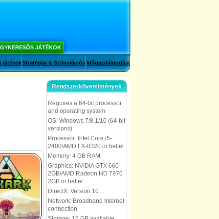
GYKERESŐS JÁTÉKOK
i játékok
Stratégiai & Szimulációs
Időgazdálgodási
Rendszerkövetelmények
Requires a 64-bit processor
and operating system
OS: Windows 7/8.1/10 (64-bit
versions)
Processor: Intel Core i5-
2400/AMD FX-8320 or better
Memory: 4 GB RAM
Graphics: NVIDIA GTX 660
2GB/AMD Radeon HD 7870
2GB or better
DirectX: Version 10
Network: Broadband Internet
connection
Storage: 15 GB available