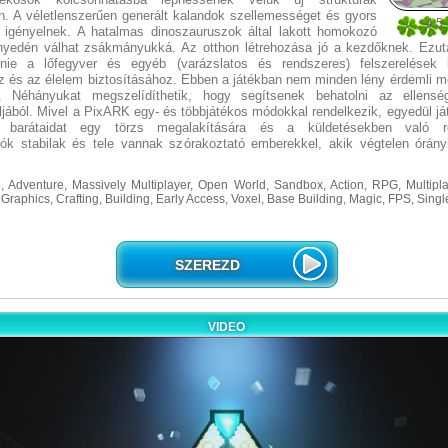
an. A véletlenszerűen generált kalandok szellemességet és gyors
4.5
 igényelnek. A hatalmas dinoszauruszok által lakott homokozó
40
nyedén válhat zsákmányukká. Az otthon létrehozása jó a kezdőknek. Ezu
elnie a lőfegyver és egyéb (varázslatos és rendszeres) felszerelések 
 és az élelem biztosításához. Ebben a játékban nem minden lény érdemli m
t. Néhányukat megszelídíthetik, hogy segítsenek behatolni az ellensé
jából. Mivel a PixARK egy- és többjátékos módokkal rendelkezik, egyedül já
 barátaidat egy törzs megalakítására és a küldetésekben való ré
álók stabilak és tele vannak szórakoztató emberekkel, akik végtelen órány
, Adventure, Massively Multiplayer, Open World, Sandbox, Action, RPG, Multipla
l Graphics, Crafting, Building, Early Access, Voxel, Base Building, Magic, FPS, Sing
SZEREZD
VIDEO