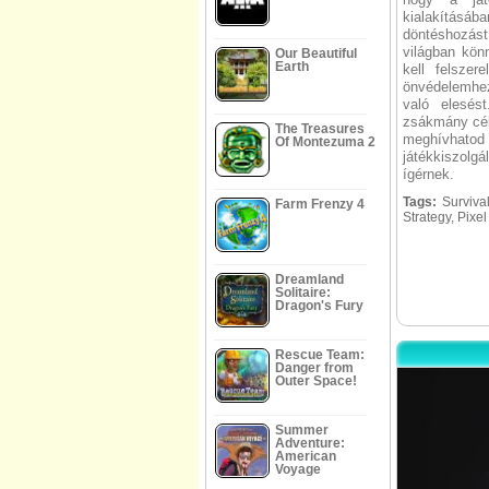
kialakításáb
döntéshozást
világban kön
Our Beautiful
Earth
kell felszer
önvédelemhez
való elesés
zsákmány cél
The Treasures
meghívhatod
Of Montezuma 2
játékkiszolg
ígérnek.
Tags:
Survival
Farm Frenzy 4
Strategy, Pixe
Dreamland
Solitaire:
Dragon's Fury
Rescue Team:
Danger from
Outer Space!
Summer
Adventure:
American
Voyage