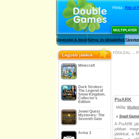
Példa:
Rite of 
MULTIPLAYER
Ügyességi & Akció
Kártya- és táblajátékok
Tárgyker
FŐOLDAL
→
P
Legjobb játékok
Minecraft
Dark Strokes:
The Legend of
Snow Kingdom.
Collector's
PixARK
Edition
Műfaj:
Multip
Jewel Quest
Mysteries: The
a
Snail Gam
Seventh Gate
A PixARK ját
jobban megn
Arma 3
játékkal, a M
hogy a ját