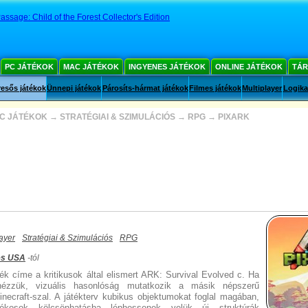
Passage: Child of the Forest Collector's Edition
PC JÁTÉKOK
MAC JÁTÉKOK
INGYENES JÁTÉKOK
ONLINE JÁTÉKOK
TÁR
esős játékok
Ünnepi játékok
Párosíts-hármat játékok
Filmes játékok
Multiplayer
Logika
C JÁTÉKOK
→
STRATÉGIAI & SZIMULÁCIÓS
→
RPG
→
PIXARK
layer
Stratégiai & Szimulációs
RPG
es USA
-tól
ék címe a kritikusok által elismert ARK: Survival Evolved c. Ha
ézzük, vizuális hasonlóság mutatkozik a másik népszerű
inecraft-szal. A játékterv kubikus objektumokat foglal magában,
ékosok kölcsönhatásba léphessenek velük új struktúrák