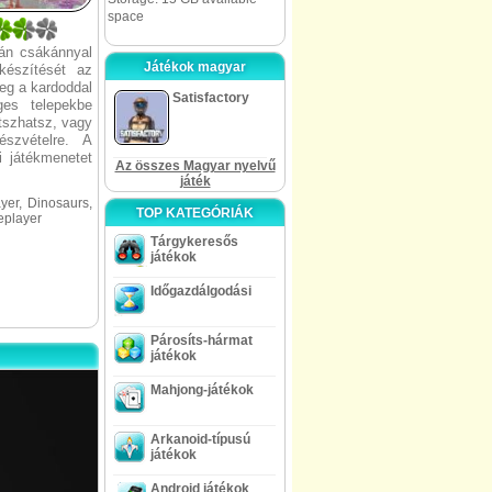
space
tán csákánnyal
Játékok magyar
készítését az
eg a kardoddal
Satisfactory
ges telepekbe
tszhatsz, vagy
szvételre. A
i játékmenetet
Az összes Magyar nyelvű
játék
yer, Dinosaurs,
TOP KATEGÓRIÁK
leplayer
Tárgykeresős
játékok
Időgazdálgodási
Párosíts-hármat
játékok
Mahjong-játékok
Arkanoid-típusú
játékok
Android játékok