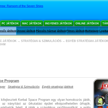
rew: Ransom of the Seven Ships
PC JÁTÉKOK
MAC JÁTÉKOK
INGYENES JÁTÉKOK
ONLINE JÁTÉKOK
TÁR
esős játékok
Ünnepi játékok
Párosíts-hármat játékok
Filmes játékok
Multiplayer
Logika
C JÁTÉKOK
→
STRATÉGIAI & SZIMULÁCIÓS
→
EGYÉB STRATÉGIAI JÁTÉKO
RAM
ce Program
layer
Stratégiai & Szimulációs
Egyéb stratégiai játékok
l kifejlesztett Kerbal Space Program egy olyan homokozós játék,
i az irányítást az űrkutatási épület elképzelhetetlen űrhajók,
gárhajtók felett. A játék a szándékos rajzfilmgrafikát, a reális