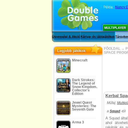
Példa:
Nancy D
MULTIPLAYER
Ügyességi & Akció
Kártya- és táblajátékok
Tárgyker
FŐOLDAL
→
P
Legjobb játékok
SPACE PROG
Minecraft
Dark Strokes:
The Legend of
Snow Kingdom.
Collector's
Edition
Kerbal Spa
Jewel Quest
Műfaj:
Multip
Mysteries: The
Seventh Gate
a
Squad
-tól
A Squad álta
Arma 3
ahol átvehet
rakéták és su