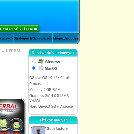
GYKERESŐS JÁTÉKOK
i játékok
Stratégiai & Szimulációs
Időgazdálgodási
K
→
KERBAL
Rendszerkövetelmények
Windows
MacOS
OS:macOS 10.12+ 64-bit
Processor:Intel
Memory:4 GB RAM
Graphics:SM 4.0 512MB
VRAM
Hard Drive:3 GB HD space
Játékok magyar
Satisfactory