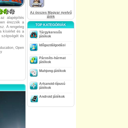
Az összes Magyar nyelvű
játék
 az alapépítés
ben érezzék a
TOP KATEGÓRIÁK
sz. A rengeteg
a kísérlet és a
Tárgykeresős
m szépségét és
játékok
Időgazdálgodási
Education, Open
dy
Párosíts-hármat
játékok
Mahjong-játékok
Arkanoid-típusú
játékok
Android játékok