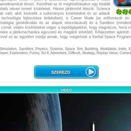
 aerodinamikát élvezi. Kezelheti az űr meghódításakor egy kitalált
rbals néven ismert kísérleteit. Három játékmód létezik: Science
5
k való, akik kedvelik a tudományos kísérleteket és az adatok
1
 technológia fejlesztése érdekében), a Career Mode (az erőforrások és
tratégiai gondolkodás és az alapok elosztásával) és a Sandbox (minden
 csinál, vidám kísérleteket végez a repülőgépekkel, hogy megnézze, hová vi
enére a játékmechanika egyszerű és magától értetődő. Kifejezetten ajánlott 
mivel ez az egyetlen módja annak, hogy megértsük a Kerbal Space Progra
imulation, Sandbox, Physics, Science, Space Sim, Building, Moddable, Indie, 
layer, Exploration, Funny, Sci-fi, Adventure, Difficult, Strategy, Replay Value, Come
SZEREZD
VIDEO