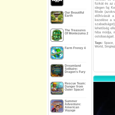
fizikát és az
idegen faj Ke
Mode (azokna
Our Beautiful
Earth
előhívását a
kezelése a s
szabadságot)
lehetőség ell
The Treasures
hiba módja, 
Of Montezuma 2
ostobaságait.
Tags:
Space, S
World, Singlep
Farm Frenzy 4
Dreamland
Solitaire:
Dragon's Fury
Rescue Team:
Danger from
Outer Space!
Summer
Adventure:
American
Voyage