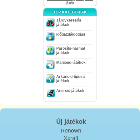
játék
TOP KATEGÓRIÁK
Tárgykeresős
játékok
Időgazdálgodási
Párosíts-hármat
játékok
Mahjong-játékok
Arkanoid-típusú
játékok
Android játékok
Új játékok
Renown
Xcraft