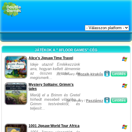
JÁTÉKOK A " 8FLOOR GAMES" CÉG
Alice's Jigsaw Time Travel
Ideje utazni! Emlékezzünk
arra, hogyan kellett átmennie
az összes tesztet, és
Letöltés
21, February /
Mozaik-kirakós
megismerk...
Mystery Solitaire: Grimm's
tales
Merülj el a Brimm és Gretel
hírhedt mesebeli világába a
Letöltés
24, January /
Pasziánsz
Grimm testvérektől, és
teljesít...
1001 Jigsaw World Tour Africa