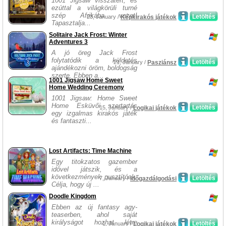
1001 Jigsaw visszatért, és
ezúttal a világkörüli turné
szép Afrikába vezet!
Letöltés
23, January /
Képkirakós játékok
Tapasztalja...
Solitaire Jack Frost: Winter
Adventures 3
A jó öreg Jack Frost
folytatódik a küldetés
Letöltés
21, January /
Pasziánsz
ajándékozni öröm, boldogság
szerte. Ebben a...
1001 Jigsaw Home Sweet
Home Wedding Ceremony
1001 Jigsaw: Home Sweet
Home Esküvői szertartás
Letöltés
15, January /
Logikai játékok
egy izgalmas kirakós játék
és fantaszti...
Lost Artifacts: Time Machine
Egy titokzatos gazember
idővel játszik, és a
következmények pusztítóak.
Letöltés
7, January /
Időgazdálgodási
Célja, hogy új ...
Doodle Kingdom
Ebben az új fantasy agy-
teaserben, ahol saját
királyságot hozhat létre
Letöltés
1, January /
Logikai játékok