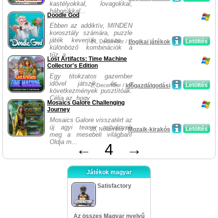
kastélyokkal, lovagokkal,
háborúkkal...
Doodle God
Ebben az addiktív, MINDEN
korosztály számára, puzzle
játék keverjük össze a
Letöltés
14, December /
Logikai játékok
különböző kombinációk a
tűz, a ...
Lost Artifacts: Time Machine
Collector's Edition
Egy titokzatos gazember
idővel játszik, és a
Letöltés
2, December /
Időgazdálgodási
következmények pusztítóak.
Célja az, hogy ...
Mosaics Galore Challenging
Journey
Mosaics Galore visszatért az
új agyi teaser rejtvények
Letöltés
28, November /
Mozaik-kirakós
meg a mesebeli világban!
Oldja m...
←
4
→
Játékok magyar
Satisfactory
Az összes Magyar nyelvű