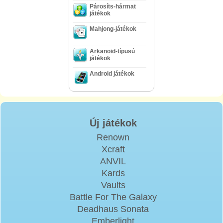
Párosíts-hármat
játékok
Mahjong-játékok
Arkanoid-típusú
játékok
Android játékok
Új játékok
Renown
Xcraft
ANVIL
Kards
Vaults
Battle For The Galaxy
Deadhaus Sonata
Emberlight