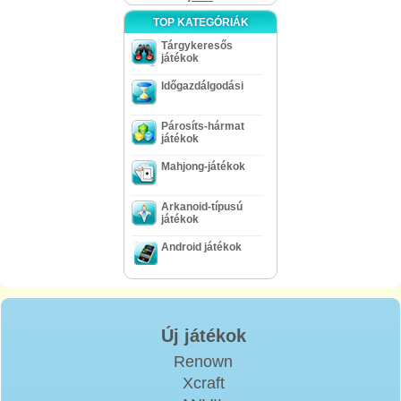
TOP KATEGÓRIÁK
Tárgykeresős
játékok
Időgazdálgodási
Párosíts-hármat
játékok
Mahjong-játékok
Arkanoid-típusú
játékok
Android játékok
Új játékok
Renown
Xcraft