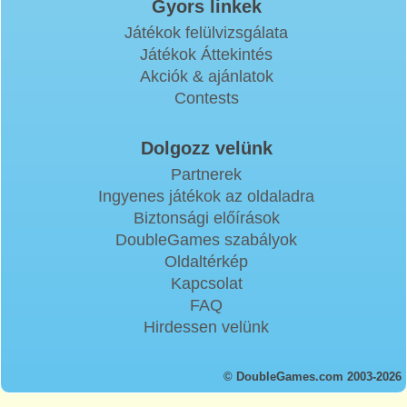
Gyors linkek
Játékok felülvizsgálata
Játékok Áttekintés
Akciók & ajánlatok
Contests
Dolgozz velünk
Partnerek
Ingyenes játékok az oldaladra
Biztonsági előírások
DoubleGames szabályok
Oldaltérkép
Kapcsolat
FAQ
Hirdessen velünk
© DoubleGames.com 2003-2026