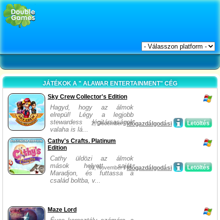
JÁTÉKOK A " ALAWAR ENTERTAINMENT" CÉG
Sky Crew Collector's Edition
Hagyd, hogy az álmok
elrepül! Légy a legjobb
stewardess légitársaságok
Letöltés
2, December /
Időgazdálgodási
valaha is lá...
Cathy's Crafts. Platinum
Edition
Cathy üldözi az álmok
mások helyett saját.
Letöltés
16, November /
Időgazdálgodási
Maradjon, és futtassa a
család boltba, v...
Maze Lord