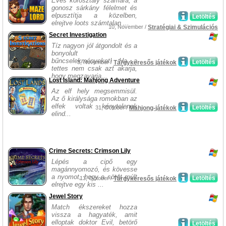
Éves korosztály számára, a
gonosz sárkány félelmet és
elpusztítja a közelben,
Letöltés
elrejtve loots számtalan ...
10, November /
Stratégiai & Szimulációs
Secret Investigation
Tíz nagyon jól átgondolt és a
bonyolult
bűncselekményeket! Ha a
Letöltés
3, November /
Tárgykeresős játékok
tettes nem csak azt akarja,
hogy megzavarja...
Lost Island: Mahjong Adventure
Az elf hely megsemmisül.
Az ő királysága romokban az
elfek voltak kénytelenek
Letöltés
31, October /
Mahjong-játékok
elind...
Crime Secrets: Crimson Lily
Lépés a cipő egy
magánnyomozó, és kövesse
a nyomot, hogy a sötét múlt
Letöltés
13, October /
Tárgykeresős játékok
elrejtve egy kis ...
Jewel Story
Match ékszereket hozza
vissza a hagyaték, amit
elloptak doktor Evil, betörő
Letöltés