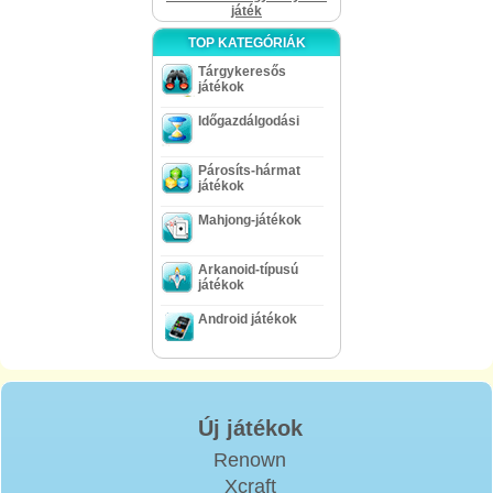
játék
TOP KATEGÓRIÁK
Tárgykeresős
játékok
Időgazdálgodási
Párosíts-hármat
játékok
Mahjong-játékok
Arkanoid-típusú
játékok
Android játékok
Új játékok
Renown
Xcraft