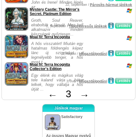
John és Irene! Minden lépés
22, September /
Párosíts-hármat játékok
az ...
Mystery Castle: The Mirror's
Secret. Platinum Edition
Groth, Soul Reaver,
elrabolták a lányát. Meg kell
Letöltés
2, September /
Tárgykeresős játékok
alkalmazni minden
készségek győztesen...
Moai IV: Terra Incognita
A hős visszatért! Miután egy
hatalmas földrengés képez
lánc új szigeteket a
Letöltés
1, August /
Időgazdálgodási
legmélyebb tenger, a hős
most t...
Moai IV: Terra Incognita
Collector's Edition
Egy élénk és mágikus világ
tele kaland várja a bátor
Letöltés
3, July /
Időgazdálgodási
lelkek, hogy vállalja a hős
útját ...
←
3
→
Játékok magyar
Satisfactory
Az összes Magyar nyelvű