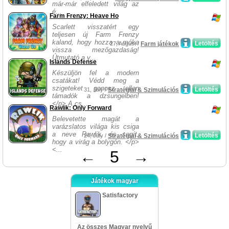
már-már elfeledett világ az
é...
Farm Frenzy: Heave Ho
Scarlett visszatért egy
teljesen új Farm Frenzy
kaland, hogy hozza a móka
Letöltés
27, August /
Farm játékok
vissza mezőgazdaság!
Útmutató a v...
Islands Defense
Készüljön fel a modern
csatákat! Védd meg a
szigeteket gonosz ellen
Letöltés
31, July /
Stratégiai & Szimulációs
támadók a dzsungelben!
</p> A cs...
Rawlik: Only Forward
Belevetette magát a
varázslatos világa kis csiga
a neve Rawlik, és segít,
Letöltés
24, July /
Stratégiai & Szimulációs
hogy a virág a bolygón. </p>
<...
←
5
→
Játékok magyar
Satisfactory
Az összes Magyar nyelvű