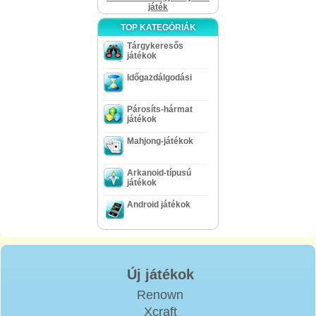
játék
TOP KATEGÓRIÁK
Tárgykeresős
játékok
Időgazdálgodási
Párosíts-hármat
játékok
Mahjong-játékok
Arkanoid-típusú
játékok
Android játékok
Új játékok
Renown
Xcraft