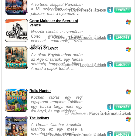
A történet alapjául Párizsban
a 18. században, akkor fog
Letöltés
23, October /
Tárgykeresős játékok
játszani, mint a nyomozó v...
Corto Maltese: the Secret of
Venice
Nézzük elindult a nyomában
Corto Maltese! Együtt
Letöltés
14, October /
Tárgykeresős játékok
velencei csatornák, szűk
sikátorai...
Riddles of Egypt
Az ókori Egyiptomban során
az Age of fáraók, egy furcsa
sötétség fenyegeti a földet.
Letöltés
24, September /
Logikai játékok
A rend a papok tudták ...
Relic Hunter
Közben rablás egy régi
egyiptomi templom Találtam
egy furcsa tárgy, mint egy
Letöltés
ősi ágyú, és egy térképet....
23, September /
Párosíts-hármat játékok
The Indians
A Dream Catcher krónikák:
Manitou ez egy mese a
szeretet és az odaadás, a
Letöltés
15, September /
Tárgykeresős játékok