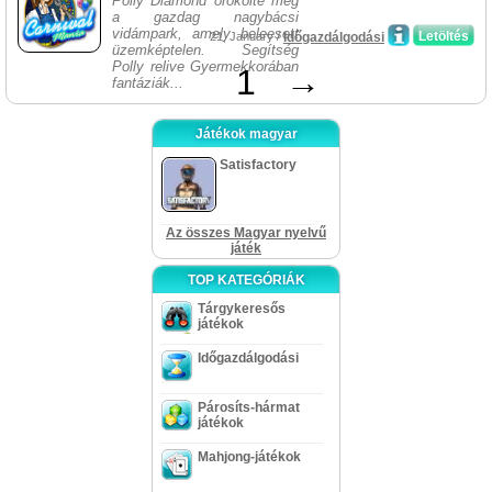
Polly Diamond örökölte meg
a gazdag nagybácsi
vidámpark, amely beleesett
Letöltés
21, January /
Időgazdálgodási
üzemképtelen. Segítség
Polly relive Gyermekkorában
1
→
fantáziák...
Játékok magyar
Satisfactory
Az összes Magyar nyelvű
játék
TOP KATEGÓRIÁK
Tárgykeresős
játékok
Időgazdálgodási
Párosíts-hármat
játékok
Mahjong-játékok