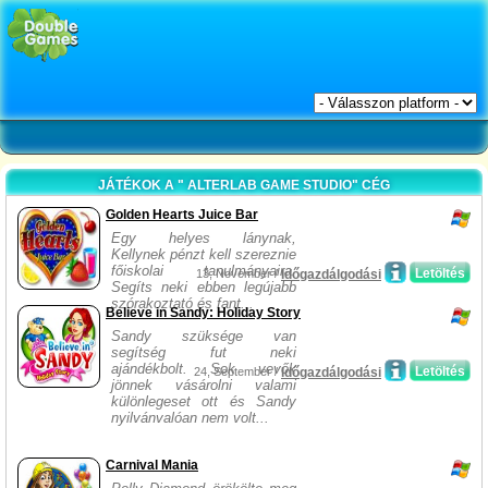
JÁTÉKOK A " ALTERLAB GAME STUDIO" CÉG
Golden Hearts Juice Bar
Egy helyes lánynak,
Kellynek pénzt kell szereznie
főiskolai tanulmányaira.
Letöltés
13, November /
Időgazdálgodási
Segíts neki ebben legújabb
szórakoztató és fant...
Believe in Sandy: Holiday Story
Sandy szüksége van
segítség fut neki
ajándékbolt. Sok vevők
Letöltés
24, September /
Időgazdálgodási
jönnek vásárolni valami
különlegeset ott és Sandy
nyilvánvalóan nem volt...
Carnival Mania