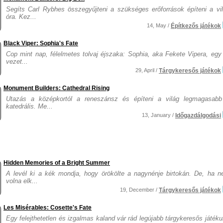
Segíts Carl Rybhes összegyűjteni a szükséges erőforrások építeni a vil
óra. Kez...
14, May /
Építkezős játékok
Black Viper: Sophia's Fate
Cop mint nap, félelmetes tolvaj éjszaka: Sophia, aka Fekete Vipera, egy 
vezet...
29, April /
Tárgykeresős játékok
Monument Builders: Cathedral Rising
Utazás a középkortól a reneszánsz és építeni a világ legmagasabb
katedrális. Me...
13, January /
Időgazdálgodási
Hidden Memories of a Bright Summer
A levél ki a kék mondja, hogy örökölte a nagynénje birtokán. De, ha n
volna elk...
19, December /
Tárgykeresős játékok
Les Misérables: Cosette's Fate
Egy felejthetetlen és izgalmas kaland vár rád legújabb tárgykeresős játék