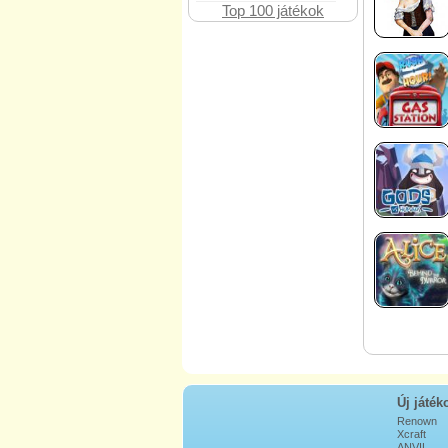
Top 100 játékok
Új játék
Renown
Xcraft
ANVIL