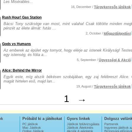
Les Misérables...
16, December /
Tárgykeresős játékok
Rush Hour! Gas Station
Bácsi Tony szüksége van most, mint valaha! Csak töltötte minden megta
pénzét az élete álmát: futás ...
2, October /
Időgazdálgodási
Gods vs Humans
Az emberek az épület egy tornyot, hogy elérje az istenek Királyság! Teste
egy istenség, és fólia a...
5, September /
Ügyességi & Akció
Alice: Behind the Mirror
Egyik este, míg alszik békésen szobájában, egy zaj felébreszt Alice. Ő
magát hirtelen eső, majd lan...
19, August /
Tárgykeresős játékok
1
→
ok
Próbáld ki a játékokat
Gyors linkek
Dolgozz velün
PC játékok
Játékok felülvizsgálata
Partnerek
Mac Játékok
Játékok Áttekintés
Ingyenes játékok a
Online Játékok
Akciók & ajánlatok
Biztonsági előíráso