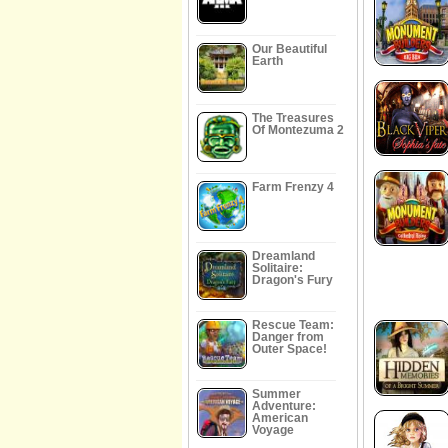
Our Beautiful
Earth
The Treasures
Of Montezuma 2
Farm Frenzy 4
Dreamland
Solitaire:
Dragon's Fury
Rescue Team:
Danger from
Outer Space!
Summer
Adventure:
American
Voyage