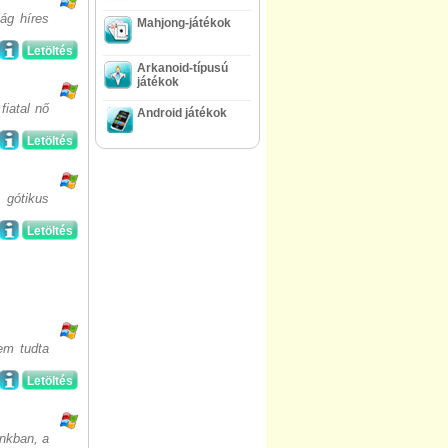
ág híres
Mahjong-játékok
Letöltés
Arkanoid-típusú
játékok
fiatal nő
Android játékok
Letöltés
 gótikus
Letöltés
em tudta
Letöltés
unkban, a