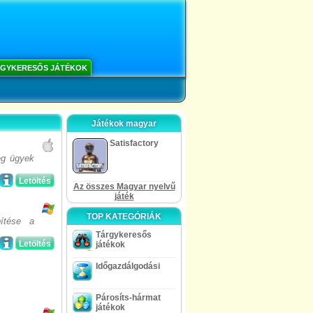
GYKERESŐS JÁTÉKOK
Játékok magyar
Satisfactory
eg ügyek
Letöltés
Az összes Magyar nyelvű
játék
TOP KATEGÓRIÁK
ítése a
Tárgykeresős
Letöltés
játékok
Időgazdálgodási
Párosíts-hármat
játékok