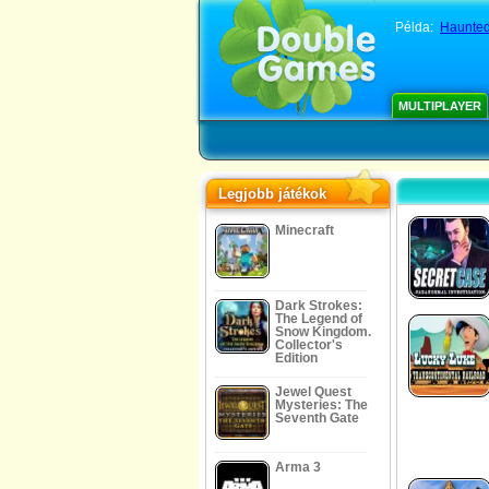
Példa:
Haunted
MULTIPLAYER
Legjobb játékok
Minecraft
Dark Strokes:
The Legend of
Snow Kingdom.
Collector's
Edition
Jewel Quest
Mysteries: The
Seventh Gate
Arma 3