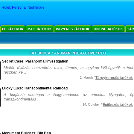
 Hotel: Personal Nightmare
PC JÁTÉKOK
MAC JÁTÉKOK
INGYENES JÁTÉKOK
ONLINE JÁTÉKOK
TÁR
JÁTÉKOK A " ANUMAN INTERACTIVE" CÉG
Secret Case: Paranormal Investigation
Miután fóliázás nemzetközi telek, James, az egykori FBI-ügynök a Hid
részben ké...
2, March /
Tárgykeresős játékok
Lucky Luke: Transcontinental Railroad
A burjánzó síkságon a Nagy-medence az amerikai Nyugaton, ép
transzkontinentális ...
14, October /
Építkezős játékok
Monument Builders: Big Ben