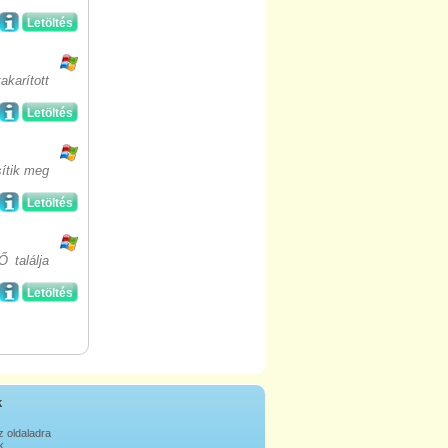
Letöltés
karított
Letöltés
sítik meg
Letöltés
 találja
Letöltés
k
z oldaladra
k