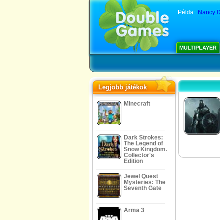
Példa:
Nancy D
MULTIPLAYER
Legjobb játékok
Minecraft
Dark Strokes:
The Legend of
Snow Kingdom.
Collector's
Edition
Jewel Quest
Mysteries: The
Seventh Gate
Arma 3