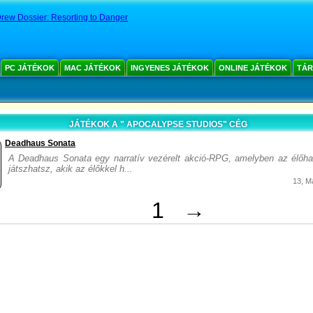
rew Dossier: Resorting to Danger
PC JÁTÉKOK
MAC JÁTÉKOK
INGYENES JÁTÉKOK
ONLINE JÁTÉKOK
TÁR
JÁTÉKOK A " APOCALYPSE STUDIOS" CÉG
Deadhaus Sonata
A Deadhaus Sonata egy narratív vezérelt akció-RPG, amelyben az élőhal
játszhatsz, akik az élőkkel h...
13, M
1
→