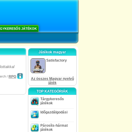
GYKERESŐS JÁTÉKOK
Játékok magyar
Satisfactory
ottakkal
arch /
RPG
Az összes Magyar nyelvű
játék
TOP KATEGÓRIÁK
Tárgykeresős
játékok
Időgazdálgodási
Párosíts-hármat
játékok