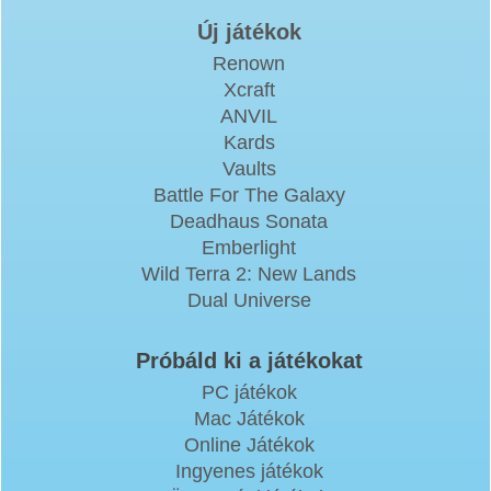
Új játékok
Renown
Xcraft
ANVIL
Kards
Vaults
Battle For The Galaxy
Deadhaus Sonata
Emberlight
Wild Terra 2: New Lands
Dual Universe
Próbáld ki a játékokat
PC játékok
Mac Játékok
Online Játékok
Ingyenes játékok