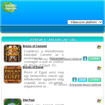
JÁTÉKOK A " ARCADE LAB" CÉG
Bricks of Camelot
Csatlakozz a hősköltemény
kalandjait Camelot az e
tevékenység folytatását
Letöltés
20, January /
Arkanoid-típusú játékok
csomagolt a múlt év szétzúz
hit, Bricks of Egypt. Ez...
Bricks of Egypt
Bricks of Egypt veszi meg
egy fantasztikus utazás egy
felfedezetlen egyiptomi világ
Játék
Letöltés
csapdák, lézer-, tűz-labdák,
20, January /
Arkanoid-típusú játékok
drágaköveket és...
Digi Pool