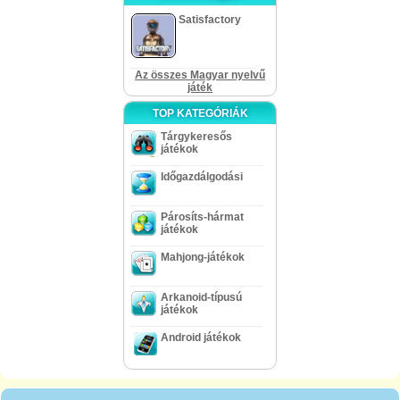
Satisfactory
Az összes Magyar nyelvű
játék
TOP KATEGÓRIÁK
Tárgykeresős
játékok
Időgazdálgodási
Párosíts-hármat
játékok
Mahjong-játékok
Arkanoid-típusú
játékok
Android játékok