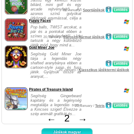
Játssz egy kereszt között
biliárd, mini golf és egy
arcade rejtvényfejtő. Az
Letöltés
20, January /
Sportjátékok
azonos színű golyókat
ütköznek egymással, célja a
Funny Faces
célok...
Pop balls, TWIST arcokat, a
pár és a pontokat ebben a
színes rejtvényfejtő! Ide
Letöltés
20, January /
Párosíts-hármat játékok
tartozik a négy különböző
játék mód, hogy mind a...
Gold Miner Joe
Segítség Gold Miner Joe
tárja a legendás négy
shafted aranybánya ebben a
Letöltés
cartoon-style jump és fuss
20, January /
Klasszikus játéktermi játékok
játék. Gyűjtsük össze az
aranyat,...
Pirates of Treasure Island
Segítség Gingerbeard
kapitány és a legénység
megtalálja a legendás sorsa
Letöltés
20, January /
Tetris
a Kincses sziget! Élvezze a
szép animált grafikát és...
←
2
→
Játékok magyar