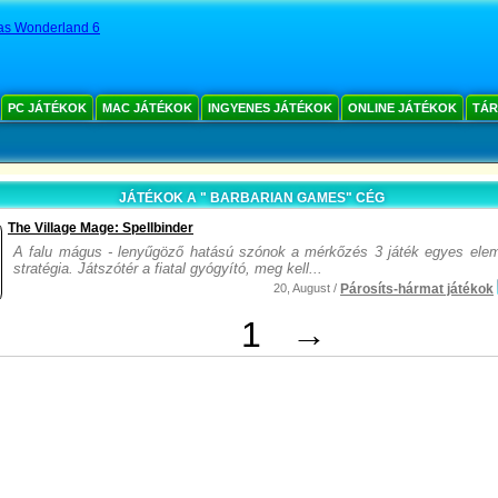
as Wonderland 6
PC JÁTÉKOK
MAC JÁTÉKOK
INGYENES JÁTÉKOK
ONLINE JÁTÉKOK
TÁR
JÁTÉKOK A " BARBARIAN GAMES" CÉG
The Village Mage: Spellbinder
A falu mágus - lenyűgöző hatású szónok a mérkőzés 3 játék egyes eleme
stratégia. Játszótér a fiatal gyógyító, meg kell...
20, August /
Párosíts-hármat játékok
1
→