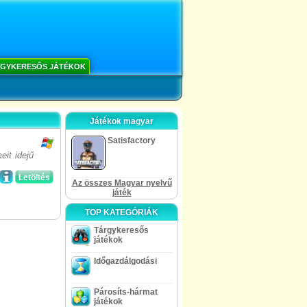
GYKERESŐS JÁTÉKOK
Játékok magyar
Satisfactory
it idejű
Letöltés
Az összes Magyar nyelvű
játék
TOP KATEGÓRIÁK
Tárgykeresős
játékok
Időgazdálgodási
Párosíts-hármat
játékok