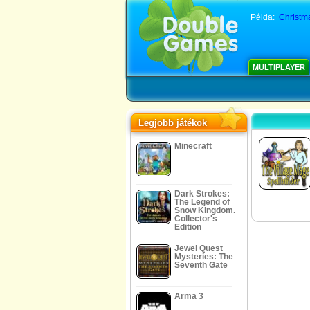
Példa:
Christm
MULTIPLAYER
Legjobb játékok
Minecraft
Dark Strokes:
The Legend of
Snow Kingdom.
Collector's
Edition
Jewel Quest
Mysteries: The
Seventh Gate
Arma 3