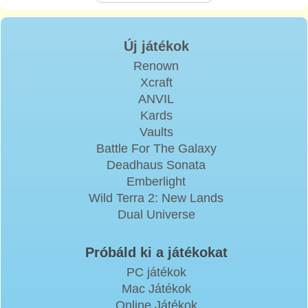
Új játékok
Renown
Xcraft
ANVIL
Kards
Vaults
Battle For The Galaxy
Deadhaus Sonata
Emberlight
Wild Terra 2: New Lands
Dual Universe
Próbáld ki a játékokat
PC játékok
Mac Játékok
Online Játékok