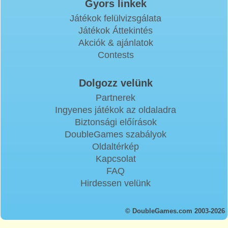
Gyors linkek
Játékok felülvizsgálata
Játékok Áttekintés
Akciók & ajánlatok
Contests
Dolgozz velünk
Partnerek
Ingyenes játékok az oldaladra
Biztonsági előírások
DoubleGames szabályok
Oldaltérkép
Kapcsolat
FAQ
Hirdessen velünk
© DoubleGames.com 2003-2026