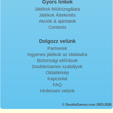
Gyors linkek
Játékok felülvizsgálata
Játékok Áttekintés
Akciók & ajánlatok
Contests
Dolgozz velünk
Partnerek
Ingyenes játékok az oldaladra
Biztonsági előírások
DoubleGames szabályok
Oldaltérkép
Kapcsolat
FAQ
Hirdessen velünk
© DoubleGames.com 2003-2026