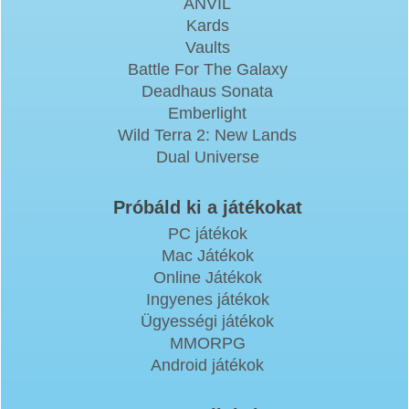
ANVIL
Kards
Vaults
Battle For The Galaxy
Deadhaus Sonata
Emberlight
Wild Terra 2: New Lands
Dual Universe
Próbáld ki a játékokat
PC játékok
Mac Játékok
Online Játékok
Ingyenes játékok
Ügyességi játékok
MMORPG
Android játékok