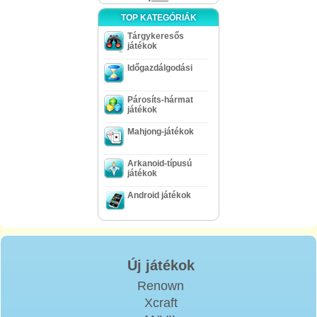
TOP KATEGÓRIÁK
Tárgykeresős
játékok
Időgazdálgodási
Párosíts-hármat
játékok
Mahjong-játékok
Arkanoid-típusú
játékok
Android játékok
Új játékok
Renown
Xcraft