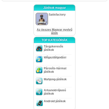
Játékok magyar
Satisfactory
Az összes Magyar nyelvű
játék
TOP KATEGÓRIÁK
Tárgykeresős
játékok
Időgazdálgodási
Párosíts-hármat
játékok
Mahjong-játékok
Arkanoid-típusú
játékok
Android játékok