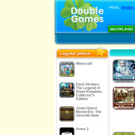
Példa:
Mystery 
MULTIPLAYER
Legjobb játékok
Minecraft
Dark Strokes:
The Legend of
Snow Kingdom.
Collector's
Edition
Jewel Quest
Mysteries: The
Seventh Gate
Arma 3