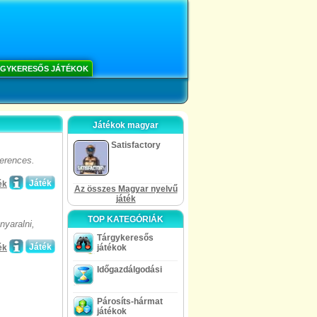
GYKERESŐS JÁTÉKOK
Játékok magyar
Satisfactory
erences.
Játék
ék
Az összes Magyar nyelvű
játék
TOP KATEGÓRIÁK
yaralni,
Tárgykeresős
Játék
ék
játékok
Időgazdálgodási
Párosíts-hármat
játékok