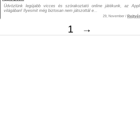
Üdvözlünk legújabb vicces és szórakoztató online játékunk, az Ap
világában! Ilyesmit még biztosan nem játszottál e...
29, November /
Rejtvé
1
→