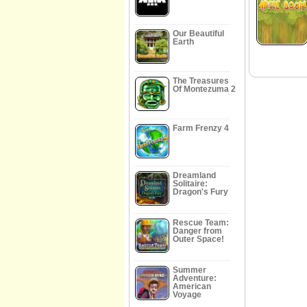
Our Beautiful
Earth
The Treasures
Of Montezuma 2
Farm Frenzy 4
Dreamland
Solitaire:
Dragon's Fury
Rescue Team:
Danger from
Outer Space!
Summer
Adventure:
American
Voyage