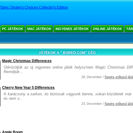
Tales: Dealer's Choices Collector's Edition
PC JÁTÉKOK
MAC JÁTÉKOK
INGYENES JÁTÉKOK
ONLINE JÁTÉKOK
TÁR
JÁTÉKOK A " BORED.COM" CÉG
Magic Christmas Differences
Üdvözöljük az új ingyenes online játék helyszínen Magic Christmas Diff
Reméljük...
28, December /
Spots-stílusú ját
Cherry New Year 5 Differences
A karácsony a sarkon, és biztosak vagyunk benne, sokan közületek már n
és nem v...
23, December /
Spots-stílusú ját
Apple Boom