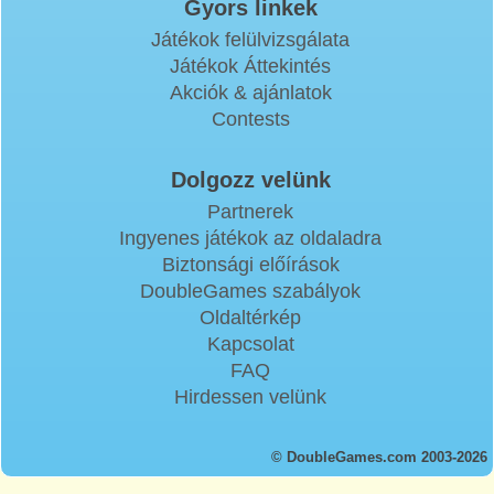
Gyors linkek
Játékok felülvizsgálata
Játékok Áttekintés
Akciók & ajánlatok
Contests
Dolgozz velünk
Partnerek
Ingyenes játékok az oldaladra
Biztonsági előírások
DoubleGames szabályok
Oldaltérkép
Kapcsolat
FAQ
Hirdessen velünk
© DoubleGames.com 2003-2026