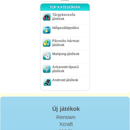
TOP KATEGÓRIÁK
Tárgykeresős
játékok
Időgazdálgodási
Párosíts-hármat
játékok
Mahjong-játékok
Arkanoid-típusú
játékok
Android játékok
Új játékok
Renown
Xcraft