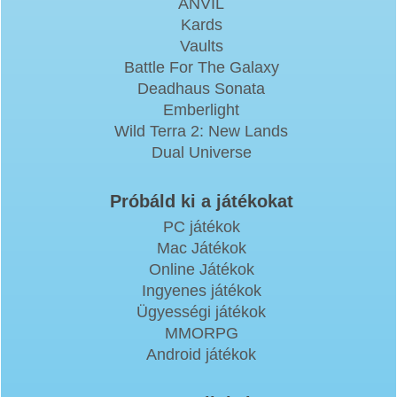
ANVIL
Kards
Vaults
Battle For The Galaxy
Deadhaus Sonata
Emberlight
Wild Terra 2: New Lands
Dual Universe
Próbáld ki a játékokat
PC játékok
Mac Játékok
Online Játékok
Ingyenes játékok
Ügyességi játékok
MMORPG
Android játékok