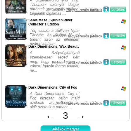
A Sullivan-folyómenti Nyári
Táborban szörnyű dolgok
történtek az egyik nyáron.
Letöltés
29, October /
Tárgykeresős játékok
Legújabb izgalmas ...
Sable Maze: Sullivan River
Collector's Edition
Térj vissza a Sullivan Nyári
Táborba, és derítsd ki, mi
Letöltés
1, October /
Tárgykeresős játékok
történt azon az elfeledett
nyáron legújab...
Dark Dimensions: Wax Beauty
A Szépségkirálynő
személyesen téged kért
meg, hogy mentsd meg a
Letöltés
26, May /
Tárgykeresős játékok
várost! Igazán fontos feladat,
ne...
Dark Dimensions: City of Fog
A Dark Dimensions: City of
Fog biztosan bejön majd
azoknak a jáétkosoknak,
Letöltés
19, June /
Tárgykeresős játékok
akik szeretik a romant...
←
3
→
Játékok magyar