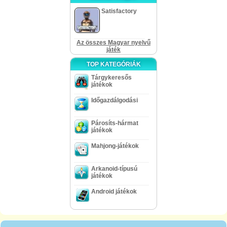
Satisfactory
Az összes Magyar nyelvű
játék
TOP KATEGÓRIÁK
Tárgykeresős
játékok
Időgazdálgodási
Párosíts-hármat
játékok
Mahjong-játékok
Arkanoid-típusú
játékok
Android játékok