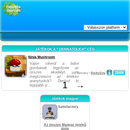
JÁTÉKOK A " DENNATOLICH" CÉG
Ninja Mushroom
Vajon sikerül a bátor
gombának legyőznie az
összes akadályt, és
Játék
26, January /
Rejtvény
megszerezni az értékes
aranytuskót? Derítsd ki
1
→
legújabb iz...
Játékok magyar
Satisfactory
Az összes Magyar nyelvű
játék