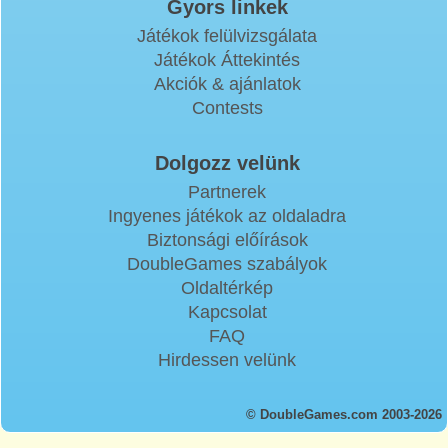
Gyors linkek
Játékok felülvizsgálata
Játékok Áttekintés
Akciók & ajánlatok
Contests
Dolgozz velünk
Partnerek
Ingyenes játékok az oldaladra
Biztonsági előírások
DoubleGames szabályok
Oldaltérkép
Kapcsolat
FAQ
Hirdessen velünk
© DoubleGames.com 2003-2026