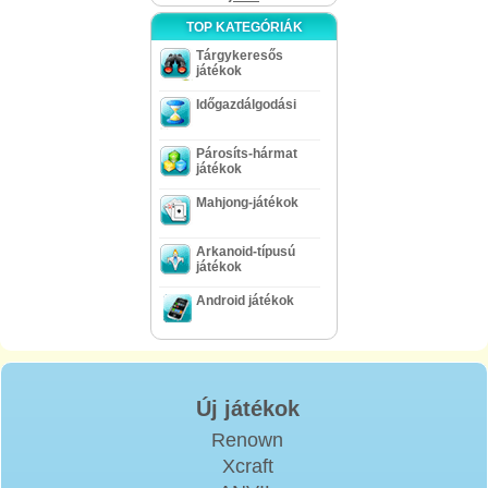
TOP KATEGÓRIÁK
Tárgykeresős
játékok
Időgazdálgodási
Párosíts-hármat
játékok
Mahjong-játékok
Arkanoid-típusú
játékok
Android játékok
Új játékok
Renown
Xcraft