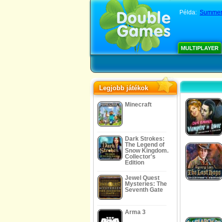
Példa:
Summer 
MULTIPLAYER
Legjobb játékok
Minecraft
Dark Strokes:
The Legend of
Snow Kingdom.
Collector's
Edition
Jewel Quest
Mysteries: The
Seventh Gate
Arma 3