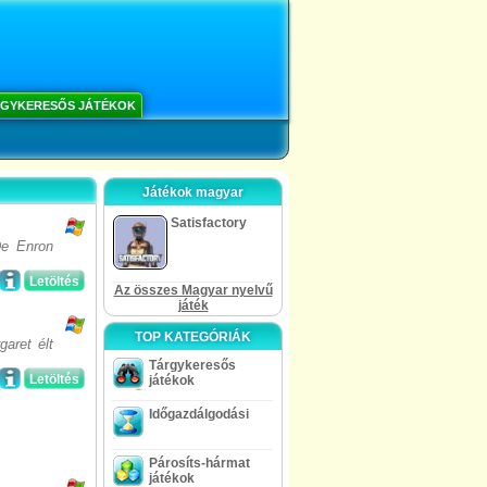
GYKERESŐS JÁTÉKOK
Játékok magyar
Satisfactory
De Enron
Letöltés
Az összes Magyar nyelvű
játék
TOP KATEGÓRIÁK
aret élt
Tárgykeresős
Letöltés
játékok
Időgazdálgodási
Párosíts-hármat
játékok