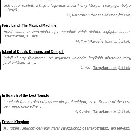
Sok évvel ezelőtt, a hajó a legendás kalóz Henry Morgan spárgagombolyo
szörnyű ...
17, December /
Párosíts-hármat játékok
Fairy Land: The Magical Machine
Hozd vissza a varázslatot egy mesebeli vidék életébe legújabb összep
játékunkban, a Fairy...
14, May /
Párosíts-hármat játékok
Island of Death: Demons and Despair
Indulj el egy félelmetes, de izgalmas kalandra legújabb hihetetlen tárg
játékunkban, az I...
2, May /
Tárgykeresős játékok
In Search of the Lost Temple
Legújabb fantasztikus tárgykeresős játékunkban, az In Search of the Los
ben megismerkedhe...
4, October /
Tárgykeresős játékok
Frozen Kingdom
A Frozen Kingdom-ban egy fiatal varázslóhoz csatlakozhatsz, aki felveszi