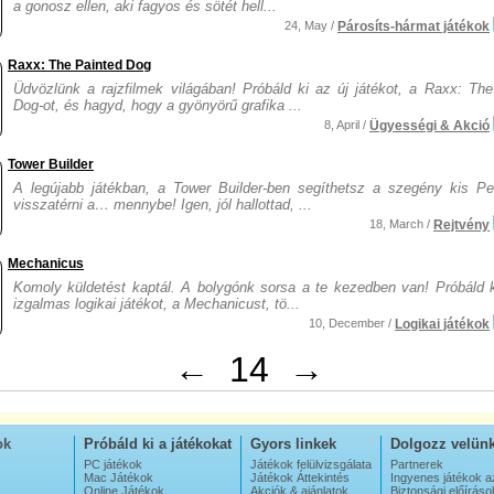
a gonosz ellen, aki fagyos és sötét hell...
24, May /
Párosíts-hármat játékok
Raxx: The Painted Dog
Üdvözlünk a rajzfilmek világában! Próbáld ki az új játékot, a Raxx: The
Dog-ot, és hagyd, hogy a gyönyörű grafika ...
8, April /
Ügyességi & Akció
Tower Builder
A legújabb játékban, a Tower Builder-ben segíthetsz a szegény kis Pe
visszatérni a… mennybe! Igen, jól hallottad, ...
18, March /
Rejtvény
Mechanicus
Komoly küldetést kaptál. A bolygónk sorsa a te kezedben van! Próbáld k
izgalmas logikai játékot, a Mechanicust, tö...
10, December /
Logikai játékok
←
14
→
ok
Próbáld ki a játékokat
Gyors linkek
Dolgozz velün
PC játékok
Játékok felülvizsgálata
Partnerek
Mac Játékok
Játékok Áttekintés
Ingyenes játékok a
Online Játékok
Akciók & ajánlatok
Biztonsági előíráso