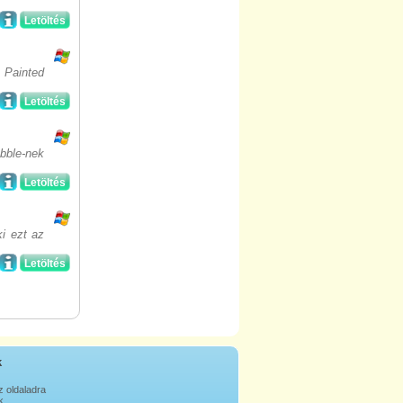
Letöltés
 Painted
Letöltés
bble-nek
Letöltés
i ezt az
Letöltés
k
z oldaladra
k