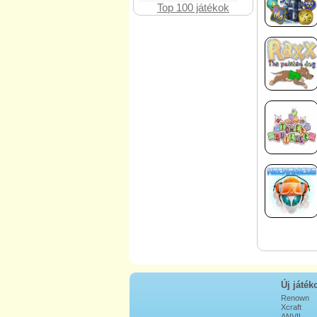
Top 100 játékok
Új játék
Renown
Xcraft
ANVIL