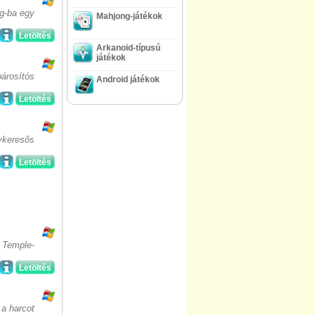
g-ba egy
Mahjong-játékok
Letöltés
Arkanoid-típusú
játékok
árosítós
Android játékok
Letöltés
ykeresős
Letöltés
t Temple-
Letöltés
 a harcot