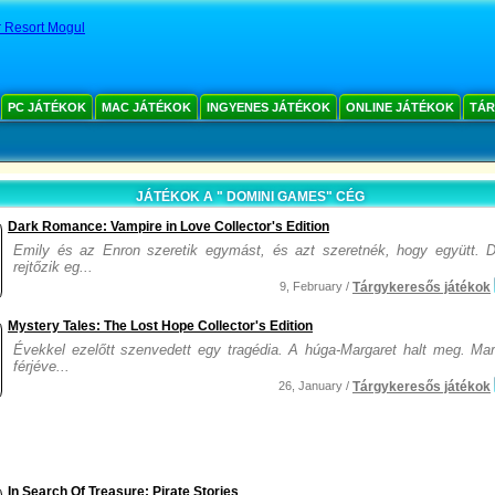
Resort Mogul
PC JÁTÉKOK
MAC JÁTÉKOK
INGYENES JÁTÉKOK
ONLINE JÁTÉKOK
TÁR
JÁTÉKOK A " DOMINI GAMES" CÉG
Dark Romance: Vampire in Love Collector's Edition
Emily és az Enron szeretik egymást, és azt szeretnék, hogy együtt. 
rejtőzik eg...
9, February /
Tárgykeresős játékok
Mystery Tales: The Lost Hope Collector's Edition
Évekkel ezelőtt szenvedett egy tragédia. A húga-Margaret halt meg. Marg
férjéve...
26, January /
Tárgykeresős játékok
In Search Of Treasure: Pirate Stories