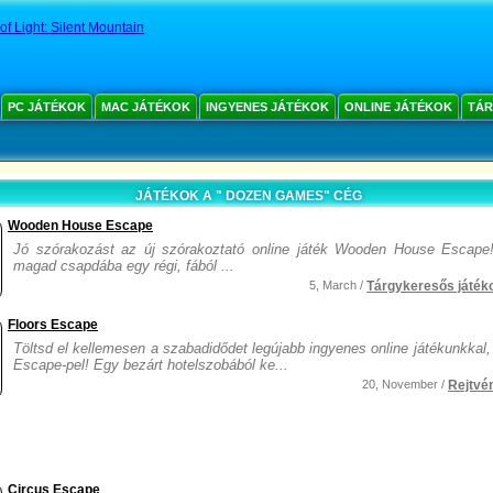
f Light: Silent Mountain
PC JÁTÉKOK
MAC JÁTÉKOK
INGYENES JÁTÉKOK
ONLINE JÁTÉKOK
TÁR
JÁTÉKOK A " DOZEN GAMES" CÉG
Wooden House Escape
Jó szórakozást az új szórakoztató online játék Wooden House Escape!
magad csapdába egy régi, fából ...
5, March /
Tárgykeresős játék
Floors Escape
Töltsd el kellemesen a szabadidődet legújabb ingyenes online játékunkkal,
Escape-pel! Egy bezárt hotelszobából ke...
20, November /
Rejtvé
Circus Escape