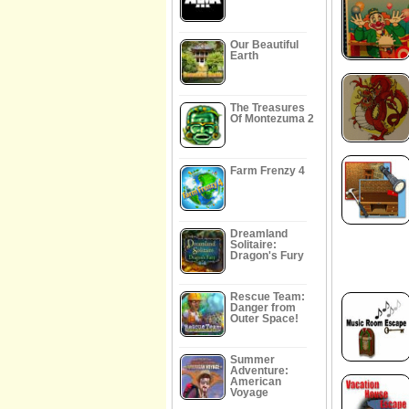
Our Beautiful
Earth
The Treasures
Of Montezuma 2
Farm Frenzy 4
Dreamland
Solitaire:
Dragon's Fury
Rescue Team:
Danger from
Outer Space!
Summer
Adventure:
American
Voyage