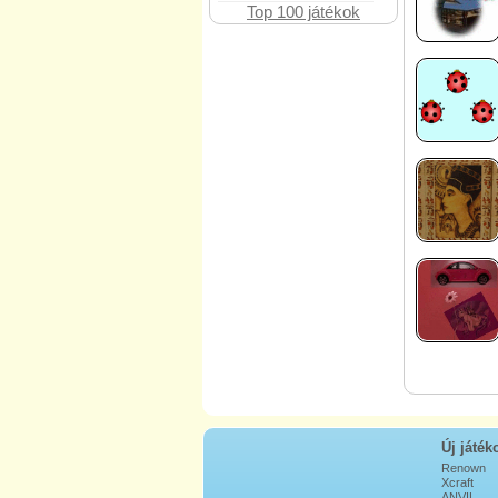
Top 100 játékok
Új játék
Renown
Xcraft
ANVIL