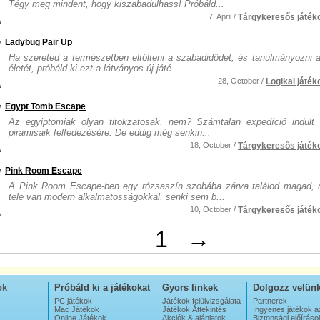
Tégy meg mindent, hogy kiszabadulhass! Próbáld...
7, April /
Tárgykeresős játék
Ladybug Pair Up
Ha szereted a természetben eltölteni a szabadidődet, és tanulmányozni a
életét, próbáld ki ezt a látványos új játé...
28, October /
Logikai játék
Egypt Tomb Escape
Az egyiptomiak olyan titokzatosak, nem? Számtalan expedíció indult v
piramisaik felfedezésére. De eddig még senkin...
18, October /
Tárgykeresős játék
Pink Room Escape
A Pink Room Escape-ben egy rózsaszín szobába zárva találod magad, 
tele van modern alkalmatosságokkal, senki sem b...
10, October /
Tárgykeresős játék
1
→
ok
Próbáld ki a játékokat
Gyors linkek
Dolgozz velün
PC játékok
Játékok felülvizsgálata
Partnerek
Mac Játékok
Játékok Áttekintés
Ingyenes játékok a
Online Játékok
Akciók & ajánlatok
Biztonsági előíráso