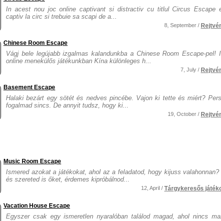
In acest nou joc online captivant si distractiv cu titlul Circus Escape e
captiv la circ si trebuie sa scapi de a...
8, September /
Rejtvé
Chinese Room Escape
Vágj bele legújabb izgalmas kalandunkba a Chinese Room Escape-pel! 
online menekülős játékunkban Kína különleges h...
7, July /
Rejtvé
Basement Escape
Halaki bezárt egy sötét és nedves pincébe. Vajon ki tette és miért? Pers
fogalmad sincs. De annyit tudsz, hogy ki...
19, October /
Rejtvé
Music Room Escape
Ismered azokat a játékokat, ahol az a feladatod, hogy kijuss valahonnan?
és szereted is őket, érdemes kipróbálnod...
12, April /
Tárgykeresős játék
Vacation House Escape
Egyszer csak egy ismeretlen nyaralóban találod magad, ahol nincs ma