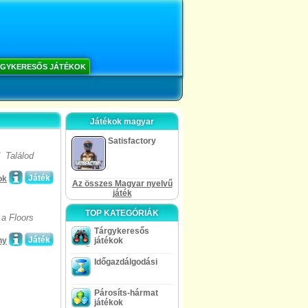
GYKERESŐS JÁTÉKOK
Játékok magyar
Satisfactory
 Találod
Játék
ok
Az összes Magyar nyelvű
játék
TOP KATEGÓRIÁK
 a Floors
Tárgykeresős
Játék
ny
játékok
Időgazdálgodási
Párosíts-hármat
játékok