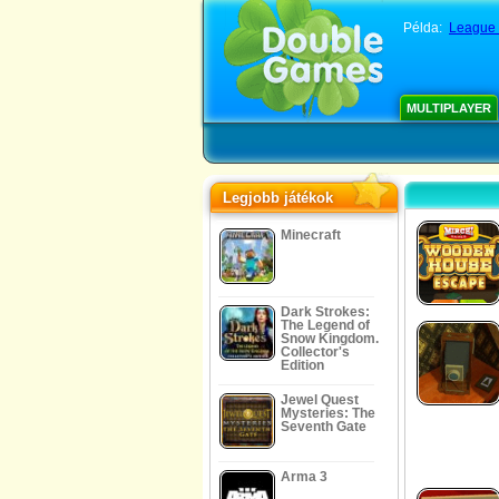
Példa:
League o
MULTIPLAYER
Legjobb játékok
Minecraft
Dark Strokes:
The Legend of
Snow Kingdom.
Collector's
Edition
Jewel Quest
Mysteries: The
Seventh Gate
Arma 3