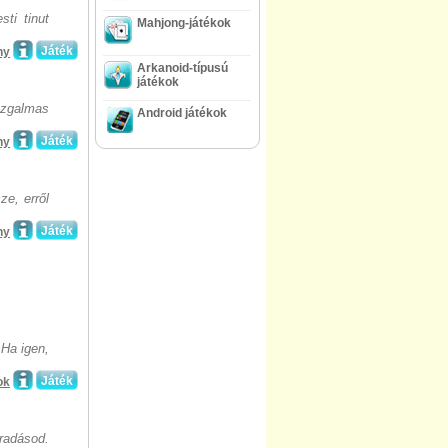
sti tinut
Mahjong-játékok
Játék
ny
Arkanoid-típusú
játékok
Izgalmas
Android játékok
Játék
ny
ze, erről
Játék
ny
 Ha igen,
Játék
ok
radásod.