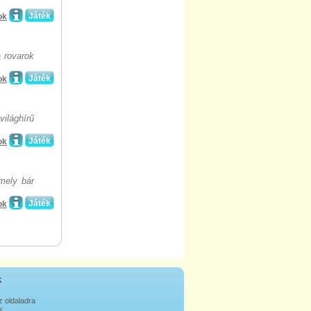
Játék
ok
 rovarok
Játék
ok
ilághírű
Játék
ok
mely bár
Játék
ok
k
z oldaladra
k