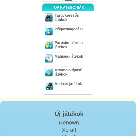
TOP KATEGÓRIÁK
Tárgykeresős
játékok
Időgazdálgodási
Párosíts-hármat
játékok
Mahjong-játékok
Arkanoid-típusú
játékok
Android játékok
Új játékok
Renown
Xcraft