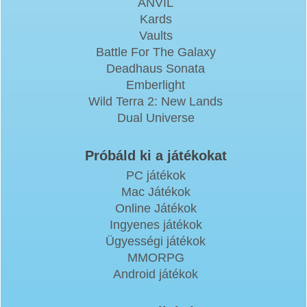
ANVIL
Kards
Vaults
Battle For The Galaxy
Deadhaus Sonata
Emberlight
Wild Terra 2: New Lands
Dual Universe
Próbáld ki a játékokat
PC játékok
Mac Játékok
Online Játékok
Ingyenes játékok
Ügyességi játékok
MMORPG
Android játékok