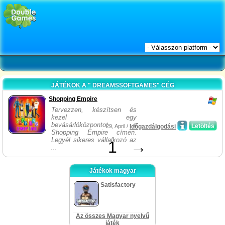
JÁTÉKOK A " DREAMSSOFTGAMES" CÉG
Shopping Empire
Tervezzen, készítsen és
kezel egy
bevásárlóközpontot a
Letöltés
29, April /
Időgazdálgodási
Shopping Empire címen.
Legyél sikeres vállalkozó az
1
→
...
Játékok magyar
Satisfactory
Az összes Magyar nyelvű
játék