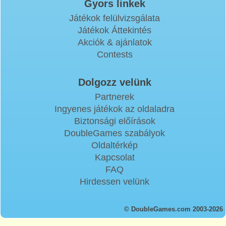
Gyors linkek
Játékok felülvizsgálata
Játékok Áttekintés
Akciók & ajánlatok
Contests
Dolgozz velünk
Partnerek
Ingyenes játékok az oldaladra
Biztonsági előírások
DoubleGames szabályok
Oldaltérkép
Kapcsolat
FAQ
Hirdessen velünk
© DoubleGames.com 2003-2026