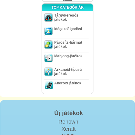
TOP KATEGÓRIÁK
Tárgykeresős
játékok
Időgazdálgodási
Párosíts-hármat
játékok
Mahjong-játékok
Arkanoid-típusú
játékok
Android játékok
Új játékok
Renown
Xcraft