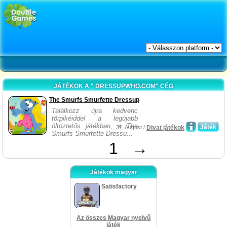
JÁTÉKOK A " DRESSUPWHO.COM" CÉG
The Smurfs Smurfette Dressup
Találkozz újra kedvenc
törpikéiddel a legújabb
öltöztetős játékban, a The
Játék
31, August /
Divat játékok
Smurfs Smurfette Dressu...
1
→
Játékok magyar
Satisfactory
Az összes Magyar nyelvű
játék