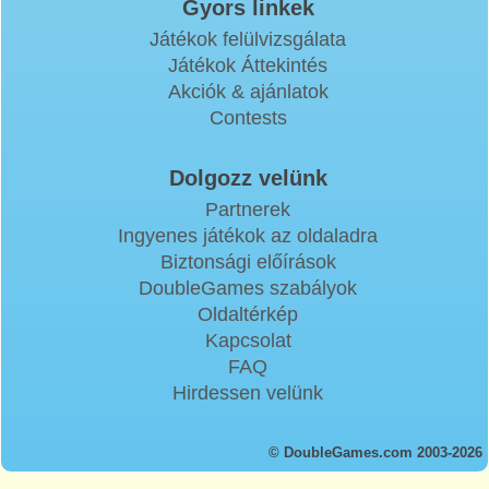
Gyors linkek
Játékok felülvizsgálata
Játékok Áttekintés
Akciók & ajánlatok
Contests
Dolgozz velünk
Partnerek
Ingyenes játékok az oldaladra
Biztonsági előírások
DoubleGames szabályok
Oldaltérkép
Kapcsolat
FAQ
Hirdessen velünk
© DoubleGames.com 2003-2026