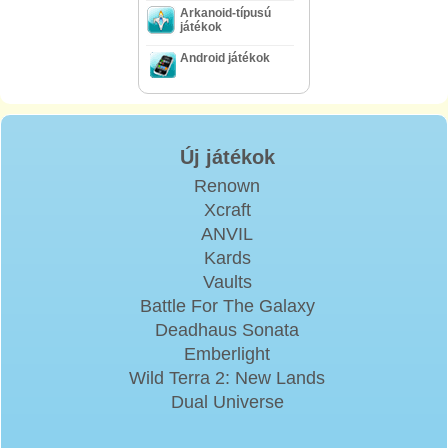
Arkanoid-típusú
játékok
Android játékok
Új játékok
Renown
Xcraft
ANVIL
Kards
Vaults
Battle For The Galaxy
Deadhaus Sonata
Emberlight
Wild Terra 2: New Lands
Dual Universe