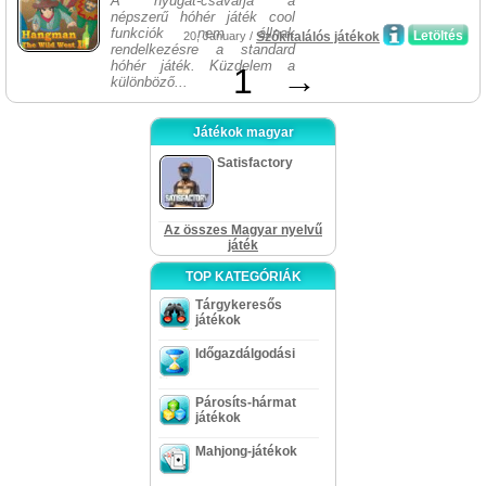
A nyugat-csavarja a
népszerű hóhér játék cool
funkciók nem állnak
Letöltés
20, January /
Szókitalálós játékok
rendelkezésre a standard
hóhér játék. Küzdelem a
1
→
különböző...
Játékok magyar
Satisfactory
Az összes Magyar nyelvű
játék
TOP KATEGÓRIÁK
Tárgykeresős
játékok
Időgazdálgodási
Párosíts-hármat
játékok
Mahjong-játékok