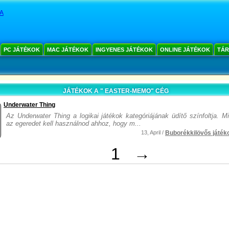
YA
PC JÁTÉKOK
MAC JÁTÉKOK
INGYENES JÁTÉKOK
ONLINE JÁTÉKOK
TÁR
JÁTÉKOK A " EASTER-MEMO" CÉG
Underwater Thing
Az Underwater Thing a logikai játékok kategóriájának üdítő színfoltja. 
az egeredet kell használnod ahhoz, hogy m...
13, April /
Buborékkilövős játék
1
→