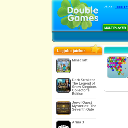
Példa:
1000 L
MULTIPLAYER
Legjobb játékok
Minecraft
Dark Strokes:
The Legend of
Snow Kingdom.
Collector's
Edition
Jewel Quest
Mysteries: The
Seventh Gate
Arma 3