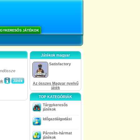
GYKERESŐS JÁTÉKOK
Játékok magyar
Satisfactory
Mindössze
Játék
ok
Az összes Magyar nyelvű
játék
TOP KATEGÓRIÁK
Tárgykeresős
játékok
Időgazdálgodási
Párosíts-hármat
játékok