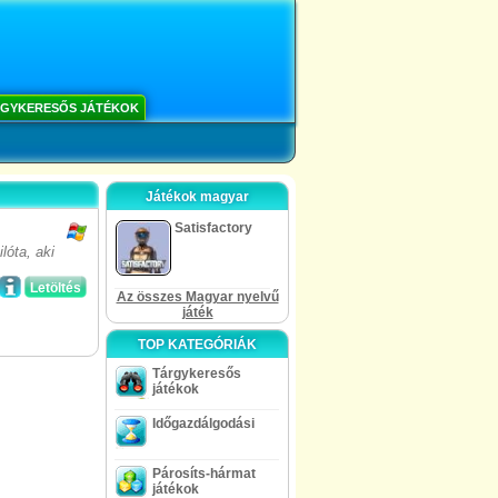
GYKERESŐS JÁTÉKOK
Játékok magyar
Satisfactory
lóta, aki
Letöltés
Az összes Magyar nyelvű
játék
TOP KATEGÓRIÁK
Tárgykeresős
játékok
Időgazdálgodási
Párosíts-hármat
játékok