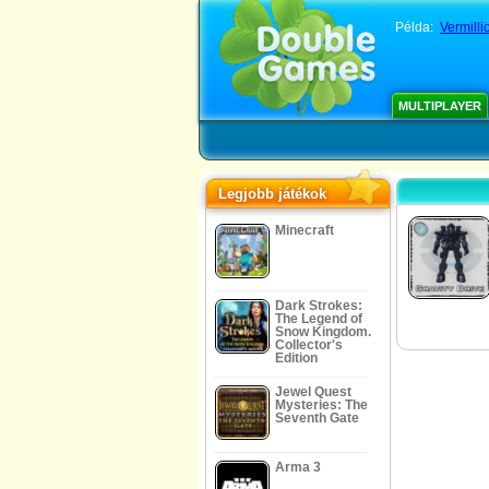
Példa:
Vermill
MULTIPLAYER
Legjobb játékok
Minecraft
Dark Strokes:
The Legend of
Snow Kingdom.
Collector's
Edition
Jewel Quest
Mysteries: The
Seventh Gate
Arma 3