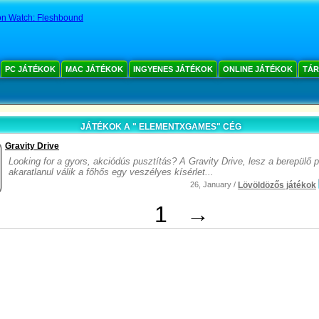
ion Watch: Fleshbound
PC JÁTÉKOK
MAC JÁTÉKOK
INGYENES JÁTÉKOK
ONLINE JÁTÉKOK
TÁR
JÁTÉKOK A " ELEMENTXGAMES" CÉG
Gravity Drive
Looking for a gyors, akciódús pusztítás? A Gravity Drive, lesz a berepülő pi
akaratlanul válik a főhős egy veszélyes kísérlet...
26, January /
Lövöldözős játékok
1
→