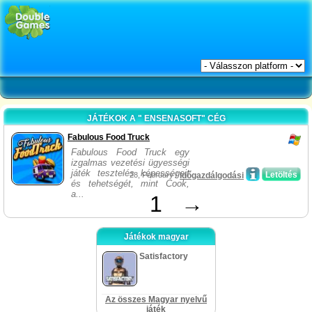
JÁTÉKOK A " ENSENASOFT" CÉG
Fabulous Food Truck
Fabulous Food Truck egy
izgalmas vezetési ügyességi
játék tesztelés képességeit
Letöltés
28, February /
Időgazdálgodási
és tehetségét, mint Cook,
a...
1
→
Játékok magyar
Satisfactory
Az összes Magyar nyelvű
játék