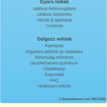
Gyors linkek
Játékok felülvizsgálata
Játékok Áttekintés
Akciók & ajánlatok
Contests
Dolgozz velünk
Partnerek
Ingyenes játékok az oldaladra
Biztonsági előírások
DoubleGames szabályok
Oldaltérkép
Kapcsolat
FAQ
Hirdessen velünk
© DoubleGames.com 2003-2026