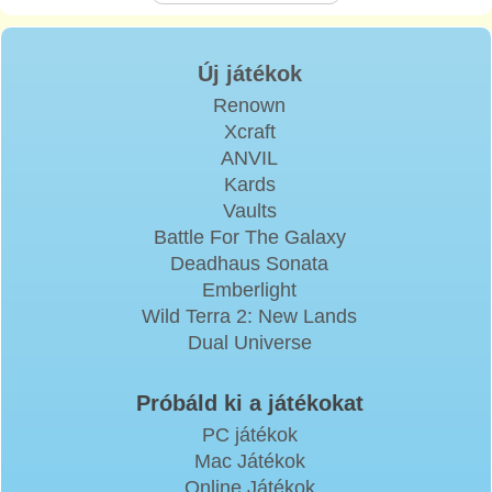
Új játékok
Renown
Xcraft
ANVIL
Kards
Vaults
Battle For The Galaxy
Deadhaus Sonata
Emberlight
Wild Terra 2: New Lands
Dual Universe
Próbáld ki a játékokat
PC játékok
Mac Játékok
Online Játékok