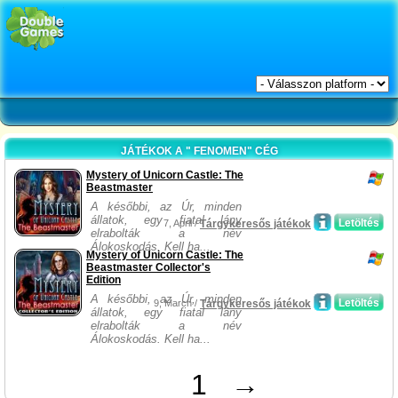
JÁTÉKOK A " FENOMEN" CÉG
Mystery of Unicorn Castle: The
Beastmaster
A későbbi, az Úr, minden
állatok, egy fiatal lány
Letöltés
7, April /
Tárgykeresős játékok
elrabolták a név
Álokoskodás. Kell ha...
Mystery of Unicorn Castle: The
Beastmaster Collector's
Edition
A későbbi, az Úr, minden
Letöltés
9, March /
Tárgykeresős játékok
állatok, egy fiatal lány
elrabolták a név
Álokoskodás. Kell ha...
1
→