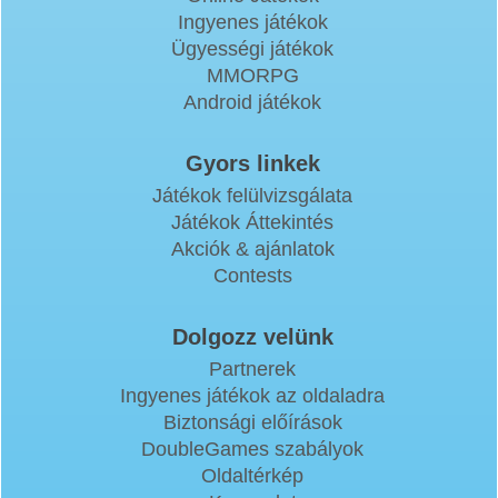
Ingyenes játékok
Ügyességi játékok
MMORPG
Android játékok
Gyors linkek
Játékok felülvizsgálata
Játékok Áttekintés
Akciók & ajánlatok
Contests
Dolgozz velünk
Partnerek
Ingyenes játékok az oldaladra
Biztonsági előírások
DoubleGames szabályok
Oldaltérkép