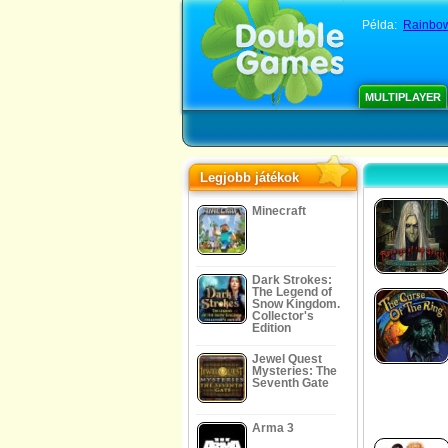
Példa:
Rainbow
MULTIPLAYER
Legjobb játékok
Minecraft
Dark Strokes:
The Legend of
Snow Kingdom.
Collector's
Edition
Jewel Quest
Mysteries: The
Seventh Gate
Arma 3