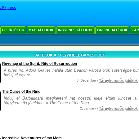
 Express
PC JÁTÉKOK
MAC JÁTÉKOK
INGYENES JÁTÉKOK
ONLINE JÁTÉKOK
TÁR
JÁTÉKOK A " FLYWHEEL GAMES" CÉG
Revenge of the Spirit: Rite of Resurrection
A híres író, Adora Graves halála után Beacon városa örök sötétségbe bur
Indulj el egy re...
8, December /
Tárgykeresős játékok
The Curse of the Ring
Indulj el Barbadosra megkeresni hat hosszú ideje eltűnt kincset a 
tárgykeresős játékban, a The Curse of the Ring-...
2, January /
Tárgykeresős játékok
Incredible Adventures of my Mom