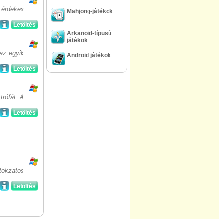
 érdekes
Mahjong-játékok
Letöltés
Arkanoid-típusú
játékok
az egyik
Android játékok
Letöltés
trófát. A
Letöltés
itokzatos
Letöltés