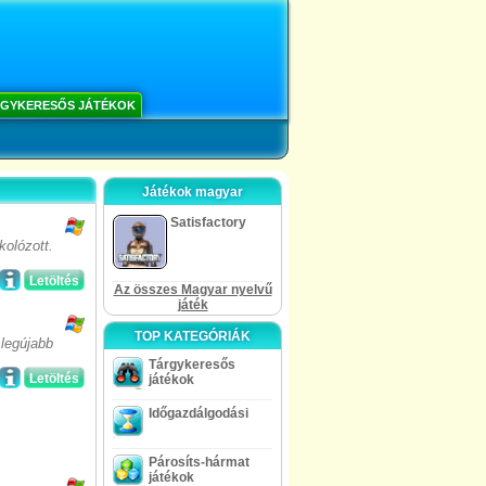
GYKERESŐS JÁTÉKOK
Játékok magyar
Satisfactory
kolózott.
Letöltés
Az összes Magyar nyelvű
játék
TOP KATEGÓRIÁK
legújabb
Tárgykeresős
Letöltés
játékok
Időgazdálgodási
Párosíts-hármat
játékok