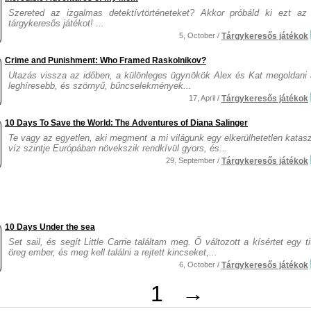
Szereted az izgalmas detektívtörténeteket? Akkor próbáld ki ezt az
tárgykeresős játékot! ...
5, October /
Tárgykeresős játékok
Crime and Punishment: Who Framed Raskolnikov?
Utazás vissza az időben, a különleges ügynökök Alex és Kat megoldani 
leghíresebb, és szörnyű, bűncselekmények...
17, April /
Tárgykeresős játékok
10 Days To Save the World: The Adventures of Diana Salinger
Te vagy az egyetlen, aki megment a mi világunk egy elkerülhetetlen katasz
víz szintje Európában növekszik rendkívül gyors, és...
29, September /
Tárgykeresős játékok
10 Days Under the sea
Set sail, és segít Little Carrie találtam meg. Ő változott a kísértet egy t
öreg ember, és meg kell találni a rejtett kincseket,...
6, October /
Tárgykeresős játékok
1
→