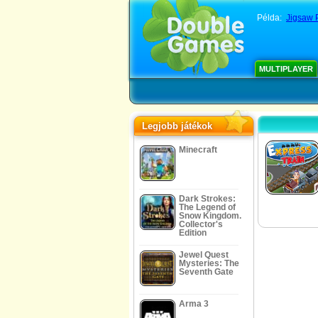
Példa:
Jigsaw 
MULTIPLAYER
Legjobb játékok
Minecraft
Dark Strokes:
The Legend of
Snow Kingdom.
Collector's
Edition
Jewel Quest
Mysteries: The
Seventh Gate
Arma 3