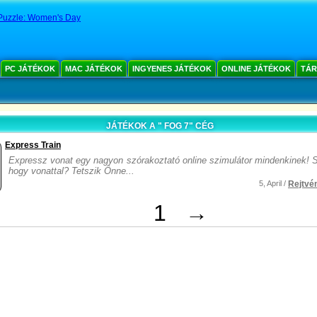
Puzzle: Women's Day
PC JÁTÉKOK
MAC JÁTÉKOK
INGYENES JÁTÉKOK
ONLINE JÁTÉKOK
TÁR
JÁTÉKOK A " FOG 7" CÉG
Express Train
Expressz vonat egy nagyon szórakoztató online szimulátor mindenkinek! S
hogy vonattal? Tetszik Önne...
5, April /
Rejtvé
1
→