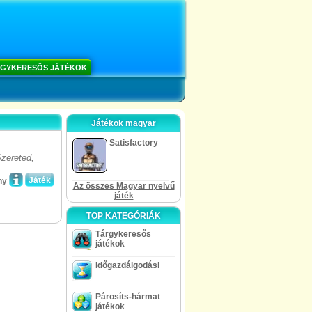
GYKERESŐS JÁTÉKOK
Játékok magyar
Satisfactory
zereted,
Játék
ny
Az összes Magyar nyelvű
játék
TOP KATEGÓRIÁK
Tárgykeresős
játékok
Időgazdálgodási
Párosíts-hármat
játékok