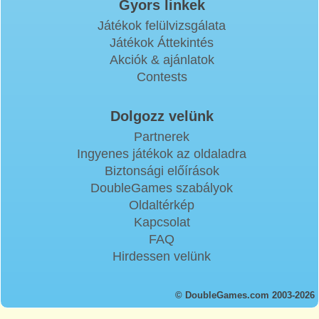
Gyors linkek
Játékok felülvizsgálata
Játékok Áttekintés
Akciók & ajánlatok
Contests
Dolgozz velünk
Partnerek
Ingyenes játékok az oldaladra
Biztonsági előírások
DoubleGames szabályok
Oldaltérkép
Kapcsolat
FAQ
Hirdessen velünk
© DoubleGames.com 2003-2026