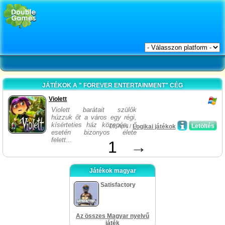
JÁTÉKOK A " FOREVER ENTERTAINMENT" CÉG
Violett
Violett barátait szülők
húzzuk őt a város egy régi,
kísérteties ház közepén, ő
Letöltés
10, April /
Logikai játékok
esetén bizonyos élete
felett...
1
→
Játékok magyar
Satisfactory
Az összes Magyar nyelvű
játék