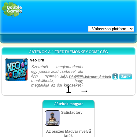
JÁTÉKOK A " FREDTHEMONKEY.COM" CÉG
Neo Orb
Szeretnél megismerkedni
egy jópofa zöld csirkével, aki
épp nyaral, és azon
Játék
10, July /
Párosíts-hármat játékok
munkálkodik, hogy
megtalálja az ősi kincseket?
1
→
...
Játékok magyar
Satisfactory
Az összes Magyar nyelvű
játék