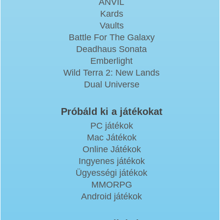
ANVIL
Kards
Vaults
Battle For The Galaxy
Deadhaus Sonata
Emberlight
Wild Terra 2: New Lands
Dual Universe
Próbáld ki a játékokat
PC játékok
Mac Játékok
Online Játékok
Ingyenes játékok
Ügyességi játékok
MMORPG
Android játékok