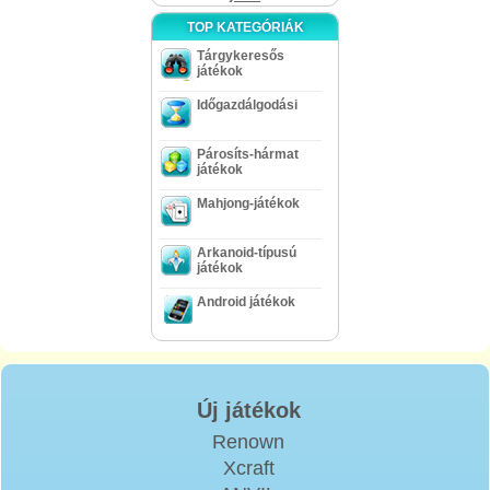
TOP KATEGÓRIÁK
Tárgykeresős
játékok
Időgazdálgodási
Párosíts-hármat
játékok
Mahjong-játékok
Arkanoid-típusú
játékok
Android játékok
Új játékok
Renown
Xcraft