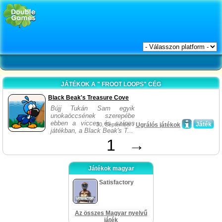
JÁTÉKOK A " FROOT LOOPS" CÉG
Black Beak's Treasure Cove
Bújj Tukán Sam egyik
unokaöccsének szerepébe
ebben a vicces és színes
Játék
30, September /
Ugrálós játékok
játékban, a Black Beak's T...
1
→
Játékok magyar
Satisfactory
Az összes Magyar nyelvű
játék