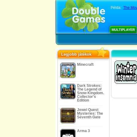
Példa:
The Movi
MULTIPLAYER
Legjobb játékok
Minecraft
Dark Strokes:
The Legend of
Snow Kingdom.
Collector's
Edition
Jewel Quest
Mysteries: The
Seventh Gate
Arma 3