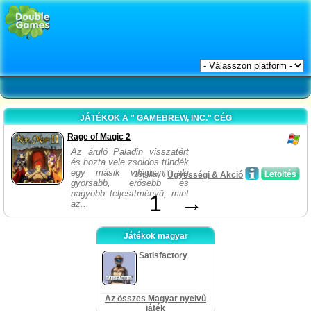
JÁTÉKOK A " GAMEBREW, INC." CÉG
Rage of Magic 2
Az áruló Paladin visszatért
és hozta vele zsoldos tündék
egy másik világban, aki
Letöltés
29, May /
Ügyességi & Akció
gyorsabb, erősebb és
nagyobb teljesítményű, mint
1
→
az...
Játékok magyar
Satisfactory
Az összes Magyar nyelvű
játék