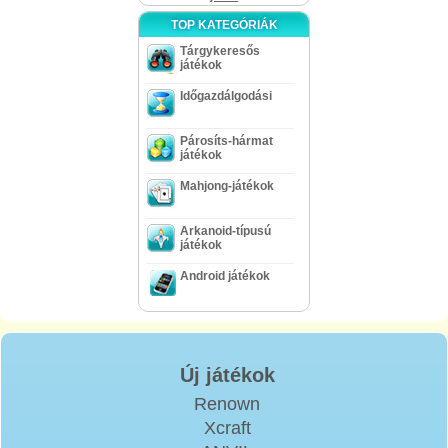
TOP KATEGÓRIÁK
Tárgykeresős
játékok
Időgazdálgodási
Párosíts-hármat
játékok
Mahjong-játékok
Arkanoid-típusú
játékok
Android játékok
Új játékok
Renown
Xcraft