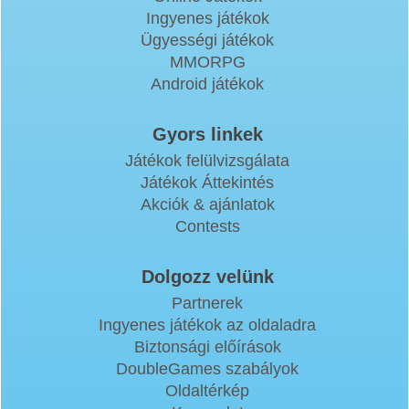
Ingyenes játékok
Ügyességi játékok
MMORPG
Android játékok
Gyors linkek
Játékok felülvizsgálata
Játékok Áttekintés
Akciók & ajánlatok
Contests
Dolgozz velünk
Partnerek
Ingyenes játékok az oldaladra
Biztonsági előírások
DoubleGames szabályok
Oldaltérkép