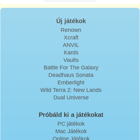
Új játékok
Renown
Xcraft
ANVIL
Kards
Vaults
Battle For The Galaxy
Deadhaus Sonata
Emberlight
Wild Terra 2: New Lands
Dual Universe
Próbáld ki a játékokat
PC játékok
Mac Játékok
Online Játékok