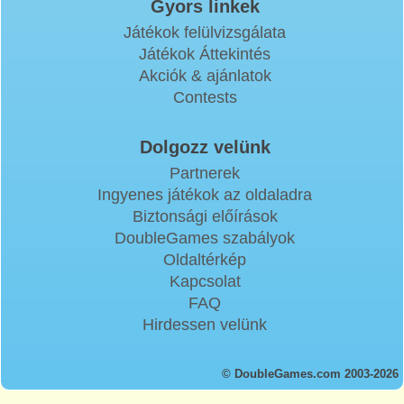
Gyors linkek
Játékok felülvizsgálata
Játékok Áttekintés
Akciók & ajánlatok
Contests
Dolgozz velünk
Partnerek
Ingyenes játékok az oldaladra
Biztonsági előírások
DoubleGames szabályok
Oldaltérkép
Kapcsolat
FAQ
Hirdessen velünk
© DoubleGames.com 2003-2026