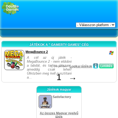
JÁTÉKOK A " GAMERTY GAMES" CÉG
MegaBounce 2
A cél az új játék -
MegaBounce 2 - nem eldobni
a labdát, és tartsa játszani,
Letöltés
1, December /
Logikai játékok
ameddig csak lehet!
Útközben meg kell pusztítani
1
→
a...
Játékok magyar
Satisfactory
Az összes Magyar nyelvű
játék