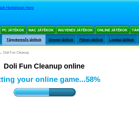
ash Hometown Hero
PC JÁTÉKOK
MAC JÁTÉKOK
INGYENES JÁTÉKOK
ONLINE JÁTÉKOK
TÁR
Tárgykeresős játékok
Ünnepi játékok
Filmes játékok
Logikai játékok
→
Doli Fun Cleanup
Doli Fun Cleanup online
ting your online game...
61%