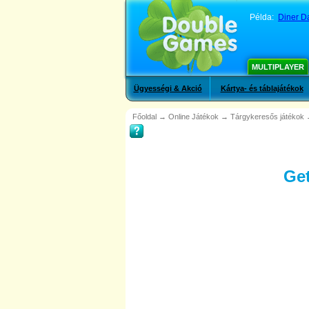
Példa:
Diner D
MULTIPLAYER
Ügyességi & Akció
Kártya- és táblajátékok
Főoldal
→
Online Játékok
→
Tárgykeresős játékok
Get