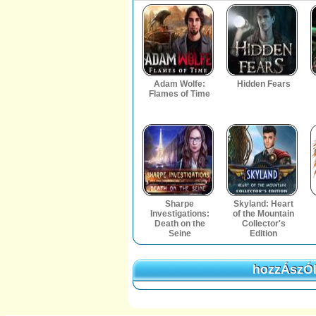
Adam Wolfe:
Hidden Fears
Flames of Time
Sharpe
Skyland: Heart
Investigations:
of the Mountain
Death on the
Collector's
Seine
Edition
hozzÁszÓl
hozzÁszÓl