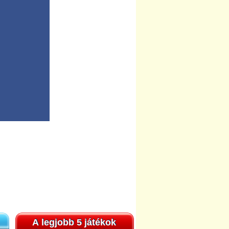
A legjobb 5 játékok
A legjobb 5 játékok