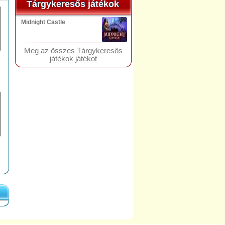
Tárgykeresős játékok
Tárgykeresős játékok
Midnight Castle
Meg az összes Tárgykeresős
játékok játékot
s