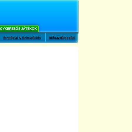
GYKERESŐS JÁTÉKOK
Stratégiai & Szimulációs
Időgazdálgodási