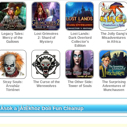
Legacy Tales:
Lost Grimoires
Lost Lands:
The Jolly Gang'
Mercy of the
2: Shard of
Dark Overlord
Misadventures
Gallows
Mystery
Collector's
in Africa
Edition
Stray Souls:
The Curse of the
The Other Side:
The Surprising
Árvaház
Werewolves
Tower of Souls
Adventures of
Történet
Munchausen
Ások a jÁtÉkhoz Doli Fun Cleanup
Ások a jÁtÉkhoz Doli Fun Cleanup