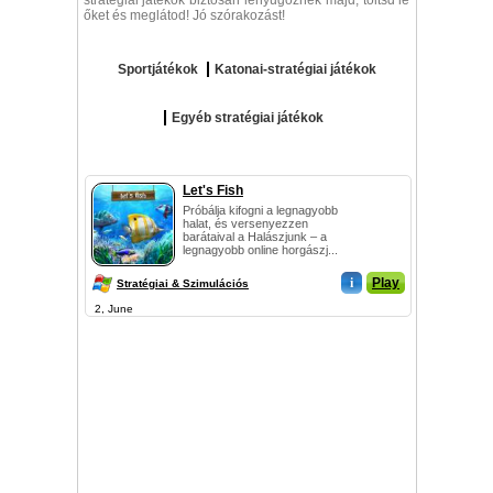
stratégiai játékok biztosan lenyűgöznek majd, töltsd le
őket és meglátod! Jó szórakozást!
Sportjátékok
Katonai-stratégiai játékok
Egyéb stratégiai játékok
Let's Fish
Próbálja kifogni a legnagyobb
halat, és versenyezzen
barátaival a Halászjunk – a
legnagyobb online horgászj...
i
Play
Stratégiai & Szimulációs
2, June