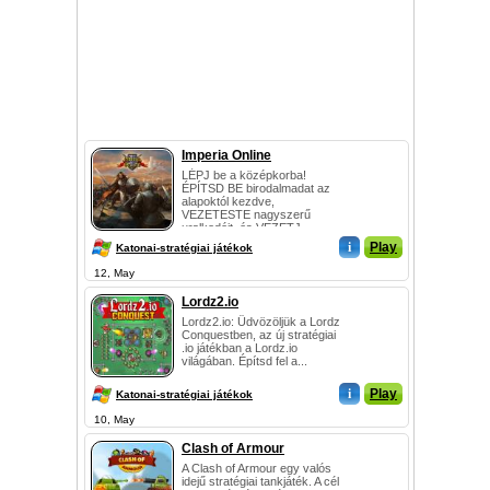
Imperia Online
LÉPJ be a középkorba!
ÉPÍTSD BE birodalmadat az
alapoktól kezdve,
VEZETESTE nagyszerű
uralkodóit, és VEZETJ...
i
Play
Katonai-stratégiai játékok
12, May
Lordz2.io
Lordz2.io: Üdvözöljük a Lordz
Conquestben, az új stratégiai
.io játékban a Lordz.io
világában. Építsd fel a...
i
Play
Katonai-stratégiai játékok
10, May
Clash of Armour
A Clash of Armour egy valós
idejű stratégiai tankjáték. A cél