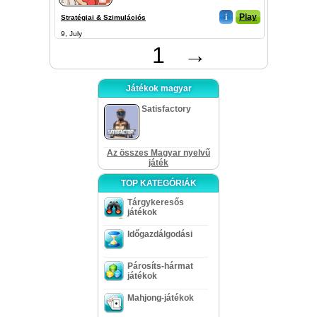
i
Play
Stratégiai & Szimulációs
9, July
1
→
Játékok magyar
Satisfactory
Az összes Magyar nyelvű
játék
TOP KATEGÓRIÁK
Tárgykeresős
játékok
Időgazdálgodási
Párosíts-hármat
játékok
Mahjong-játékok