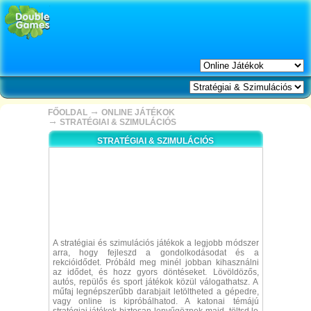
→
FŐOLDAL
ONLINE JÁTÉKOK
→
STRATÉGIAI & SZIMULÁCIÓS
STRATÉGIAI & SZIMULÁCIÓS
A stratégiai és szimulációs játékok a legjobb módszer
arra, hogy fejleszd a gondolkodásodat és a
rekcióidődet. Próbáld meg minél jobban kihasználni
az idődet, és hozz gyors döntéseket. Lövöldözős,
autós, repülős és sport játékok közül válogathatsz. A
műfaj legnépszerűbb darabjait letöltheted a gépedre,
vagy online is kipróbálhatod. A katonai témájú