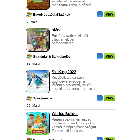
az ellenfél védelmének
megsemmisítése a páncé...
i
Play
Egyéb stratégiai játékok
7, May
sMeet
Egy fantasztikus virtuális
világ, amelyben
barangolhatsz!
i
Play
Stratégiai & Szimulációs
31, March
Ski King 2022
Kezdődik a síszezon,
úgyhogy síelj ebben a
játékban egyszerű, intuitív
kezelőszervekkel. Fuss le a
lejtőn, ...
i
Play
Sportjátékok
22, March
Worlds Builder
Parancsoljon a természet
hatalmas erőinek, hogy életre
keltsék elképzeléseid világát!
Teremts földet és vál...